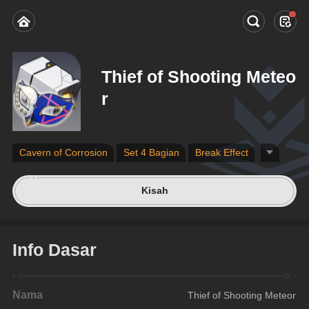
Thief of Shooting Meteo
r
Cavern of Corrosion
Set 4 Bagian
Break Effect
Kisah
Info Dasar
Nama
Thief of Shooting Meteor