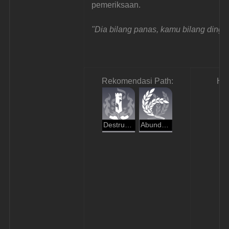
pemeriksaan.
"Dia bilang panas, kamu bilang dingi
Rekomendasi Path:
Ha
Destruction
Abundance