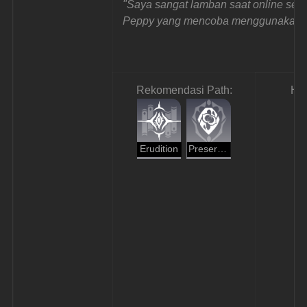
"Saya sangat lamban saat online seh
Peppy yang mencoba menggunakan k
Rekomendasi Path:
Ha
Erudition
Preservation