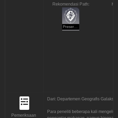
Rekomendasi Path:
Ha
Preservation
Dari: Departemen Geografis Galaksi
Para peneliti beberapa kali mengeluh
Pemeriksaan 
pengantar makanan, namun hingga se