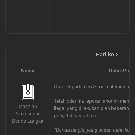
Hari ke-2
Nama
Detail Pen
Dari: Departemen Seni Implementasi
Telah diterima laporan anonim menge
 Masalah 
ilegal yang dilakukan oleh beberapa pe
Peminjaman 
penyelidikan rahasia.
Benda Langka
"Benda langka yang sudah lama kuaju