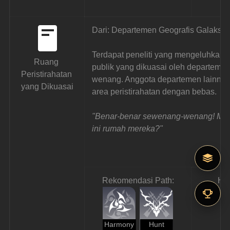
Dari: Departemen Geografis Galaksi
Terdapat peneliti yang mengeluhkan te
Ruang 
publik yang dikuasai oleh departemen
Peristirahatan 
wenang. Anggota departemen lainnya 
yang Dikuasai
area peristirahatan dengan bebas.
"Benar-benar sewenang-wenang! Merek
ini rumah mereka?"
Rekomendasi Path:
Ha
Harmony
Hunt