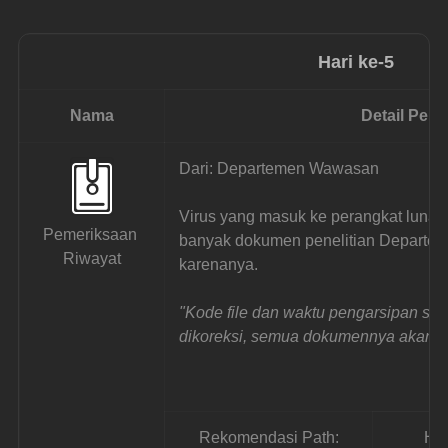
Hari ke-5
Nama
Detail Pen
Dari: Departemen Wawasan
Virus yang masuk ke perangkat luna
Pemeriksaan 
banyak dokumen penelitian Departe
Riwayat
karenanya.
"Kode file dan waktu pengarsipan sal
dikoreksi, semua dokumennya akan jad
Rekomendasi Path:
Ha