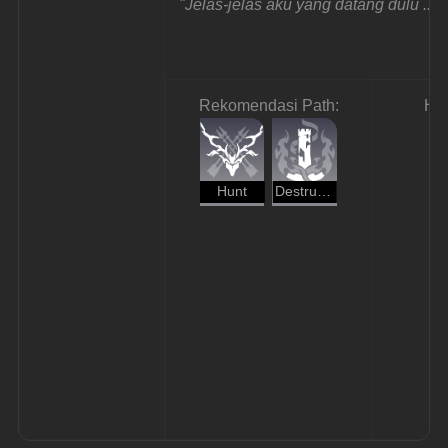
"Jelas-jelas aku yang datang dulu ..."
Rekomendasi Path:
Ha
Hunt
Destruction