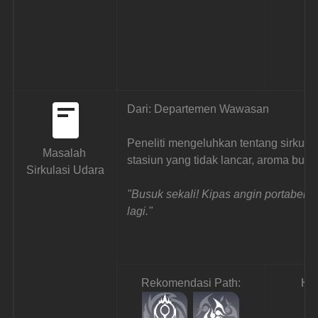
Dari: Departemen Wawasan
Peneliti mengeluhkan tentang sirkulas
Masalah 
stasiun yang tidak lancar, aroma busu
Sirkulasi Udara
"Busuk sekali! Kipas angin portabel y
lagi."
Rekomendasi Path:
Ha