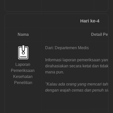
Hari ke-4
Nama
Detail Pen
Dari: Departemen Medis
Informasi laporan pemeriksaan yang
Laporan 
dirahasiakan secara ketat dan tidak b
Pemeriksaan 
mana pun.
Kesehatan 
Penelitian
"Kalau ada orang yang mencari tahu,
dengan wajah cemas dan penuh simpa