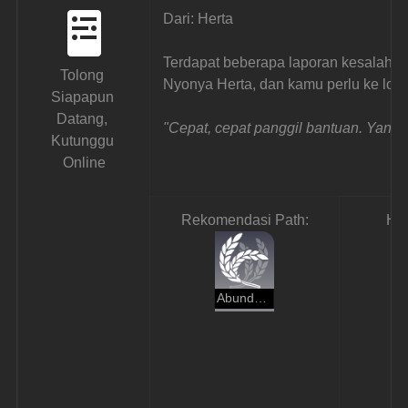
Dari: Herta
Terdapat beberapa laporan kesalahan
Tolong 
Nyonya Herta, dan kamu perlu ke lok
Siapapun 
Datang, 
"Cepat, cepat panggil bantuan. Yang 
Kutunggu 
Online
Rekomendasi Path:
Ha
Abundance