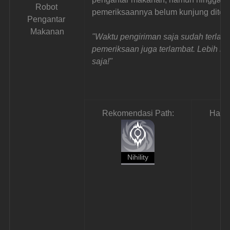
Robot 
pemeriksaannya belum kunjung diter
Pengantar 
Makanan
"Waktu pengiriman saja sudah terlamb
pemeriksaan juga terlambat. Lebih ba
saja!"
Rekomendasi Path:
Hadi
Nihility