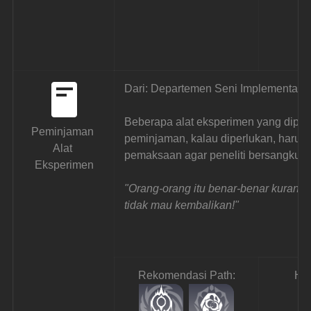
Dari: Departemen Seni Implementasi
Beberapa alat eksperimen yang dipinj
Peminjaman 
peminjaman, kalau diperlukan, haru
Alat 
pemaksaan agar peneliti bersangkut
Eksperimen
"Orang-orang itu benar-benar kurang a
tidak mau kembalikan!"
Rekomendasi Path:
Ha