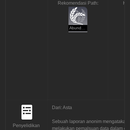
Rekomendasi Path:
Ha
Abundance
Dari: Asta
Sebuah laporan anonim mengatakan b
Penyelidikan 
melakukan pemalsuan data dalam eksp