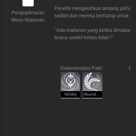
Peneliti mengeluhkan tentang piliha
 Pengoptimalan 
sedikit dan mereka berharap untuk 
Menu Makanan
"Ada makanan yang ketika dimakan ped
terasa sedikit kebas tidak?"
Rekomendasi 
Path:
Ha
Nihility
Abundance