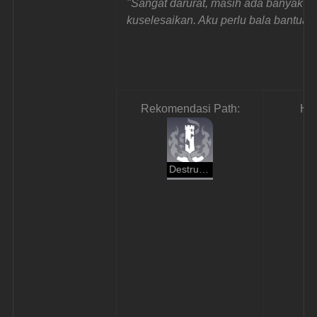
"Sangat darurat, masih ada banyak pe
kuselesaikan. Aku perlu bala bantuan
Rekomendasi Path:
Ha
Destruction