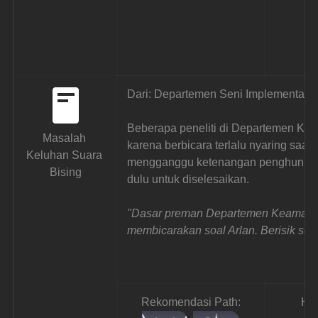
Dari: Departemen Seni Implementasi
Beberapa peneliti di Departemen Ke
Masalah 
karena berbicara terlalu nyaring saat 
Keluhan Suara 
mengganggu ketenangan penghuni dan
Bising
dulu untuk diselesaikan.
"Dasar preman Departemen Keamanan
membicarakan soal Arlan. Berisik seka
Rekomendasi Path:
Ha