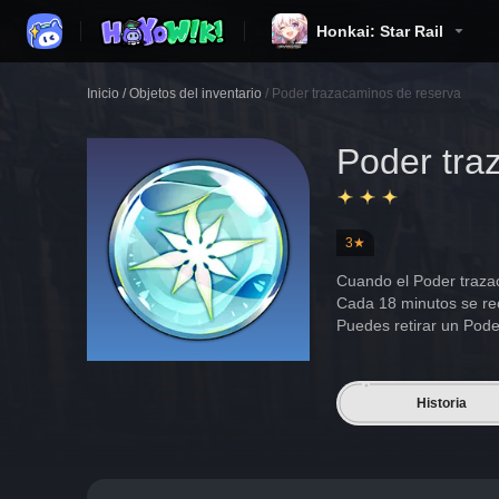
Honkai: Star Rail
Inicio
/
Objetos del inventario
/
Poder trazacaminos de reserva
Poder tra
3★
Cuando el Poder trazac
Cada 18 minutos se re
Puedes retirar un Pode
Historia