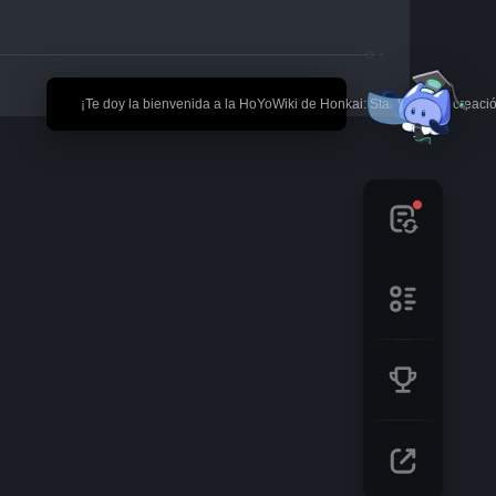
🎉 ¡Te doy la bienvenida a la HoYoWiki de Honkai: Star Rail! *La creaci