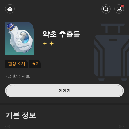
약초 추출물
합성 소재
★2
2급 합성 재료
이야기
기본 정보