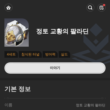
정토 교황의 팔라딘
4세트
침식된 터널
방어력
실드
이야기
기본 정보
이름
정토 교황의 팔라딘