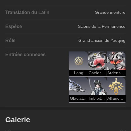
Translation du Latin
Grande monture
Espèce
Scions de la Permanence
Rôle
Grand ancien du Yaoqing
Entrées connexes
Long
Caelorum Venti
Ardens Regia
Glaciator Marum
Imbibitor Lunae
Alliance Xianzhou - Chasse
Galerie