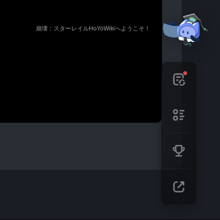
🎉 崩壊：スターレイルHoYoWikiへようこそ！