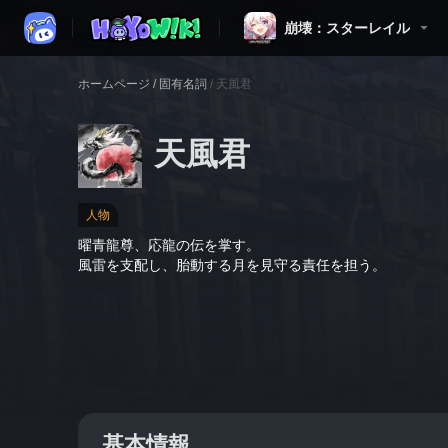
崩壊：スターレイル
ホームページ
/
固有名詞
/
天風君
天風君
人物
曜青龍尊、応龍の伝を掌す。
風雷を支配し、胎動する月を見守る責任を担う。
基本情報