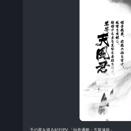
千の星を巡る紀行PV 「仙舟通鑑・五龍遠徙」