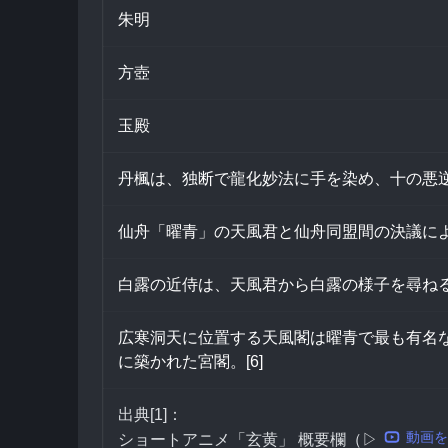
朱明
方壺
玉殿
丹楓は、独断で龍化妙法に手を染め、十の悪逆
仙舟「曜青」の天風君と仙舟同盟間の決議によ
白露の近侍は、天風君から白露の様子を尋ねる
広寒洞天に位置する天風閣は曜青で最も有名
に築かれた宮閣。[6]
出典[1]：
動画を
ショートアニメ「玄黄」 概要欄（▷