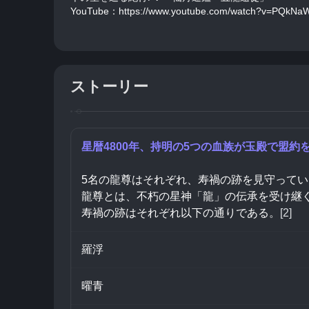
YouTube：https://www.youtube.com/watch?v=PQkN
ストーリー
星暦4800年、持明の5つの血族が玉殿で盟
5名の龍尊はそれぞれ、寿禍の跡を見守ってい
龍尊とは、不朽の星神「龍」の伝承を受け継
寿禍の跡はそれぞれ以下の通りである。
[2]
羅浮
曜青