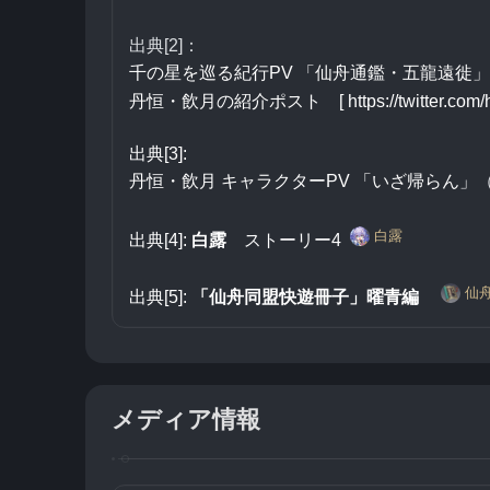
出典[2]：
千の星を巡る紀行PV 「仙舟通鑑・五龍遠徙」
丹恒・飲月の紹介ポスト　[ https://twitter.com/houka
出典[3]:
丹恒・飲月 キャラクターPV 「いざ帰らん」
白露
出典[4]: 
白露　
ストーリー4 
仙
出典[5]: 
「仙舟同盟快遊冊子」曜青編　
メディア情報