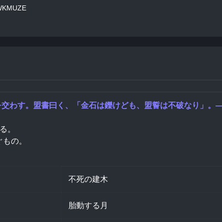
aWKMUZE
約を交わす。盟書曰く、「金石は鑠けども、盟誓は不破なり」。—
る。
ぐもの。
不死の建木
胎動する月