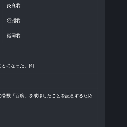
炎庭君
冱淵君
崑岡君
になった。[4]
の砦獣「百腕」を破壊したことを記念するため