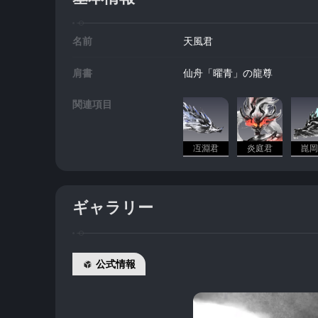
名前
天風君
肩書
仙舟「曜青」の龍尊
関連項目
冱淵君
炎庭君
崑岡
ギャラリー
公式情報