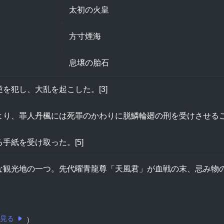
太初の火皇
方寸煙海
息壌の胎石
を犯し、大乱を起こした。[3]
り、罪人丹楓には死罪のかわりに脱鱗輪廻の刑を受けさせること
手紙を受け取った。[5]
な観光地の一つ。先代曜青龍尊「天風君」が血戦の末、忌み物
見る
）