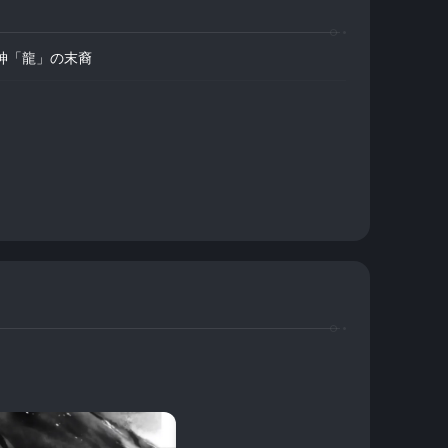
神「龍」の末裔