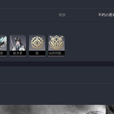
種族
不朽の星
君
飲月君
龍
仙舟同盟 - 巡狩