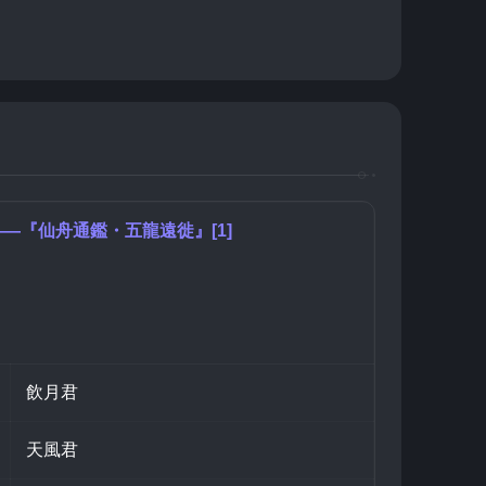
—『仙舟通鑑・五龍遠徙』[1]
飲月君
天風君