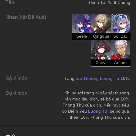
Tên
Thiên Tài Xuất Chúng
Nhân Vật Đề Xuất
Seele
Qingque
Sói Bạc
Xueyi
Archer
Bộ 2 món
Tăng 
Sát Thương Lượng Tử 
10%.
Bộ 4 món
Khi người trang bị gây sát thương 
lên mục tiêu địch, sẽ bỏ qua 10% 
Phòng Thủ của địch. Nếu mục tiêu 
có Điểm Yếu 
Lượng Tử
, sẽ bỏ qua 
thêm 10% Phòng Thủ của địch.