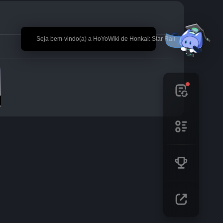
🎉 Seja bem-vindo(a) a HoYoWiki de Honkai: Star Rail!