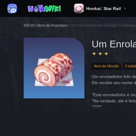
Honkai: Star Rail
INÍCIO
/
Itens do Inventário
/
Um Enroladinho de Fantapir Comprado 
Um Enrola
Item de Missão
3 estr
Um enroladinho fofo d
Ele recebe seu nome d
"Este enroladinho é mu
"Na verdade, ele é feit
"???"