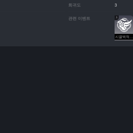
희귀도
3
1
관련 이벤트
시끌벅적 금 조각상 옛 거리