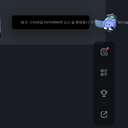
🎉 붕괴: 스타레일 HoYoWiki에 오신 걸 환영합니다! *현재 내용은 