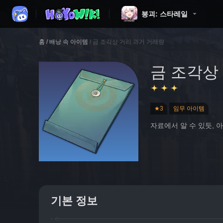
붕괴: 스타레일
홈
/
배낭 속 아이템
/
금 조각상 거리 과거 거래량
금 조각상
★3
임무 아이템
자료에서 알 수 있듯,
기본 정보