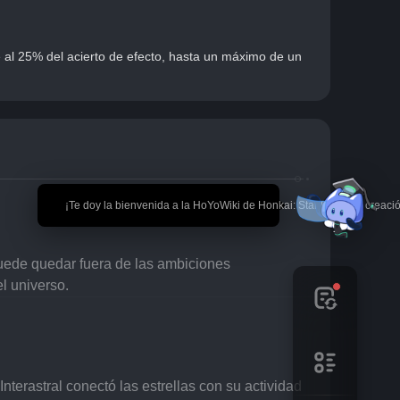
al 25% del acierto de efecto, hasta un máximo de un 
🎉 ¡Te doy la bienvenida a la HoYoWiki de Honkai: Star Rail! *La creaci
puede quedar fuera de las ambiciones 
el universo.
nterastral conectó las estrellas con su actividad 