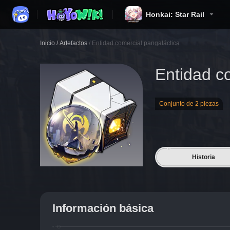
Honkai: Star Rail
Inicio
/
Artefactos
/
Entidad comercial pangaláctica
Entidad c
Conjunto de 2 piezas
Historia
Información básica