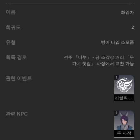
이름
화염차
희귀도
2
유형
방어 타입 소모품
획득 경로
선주 「나부」 - 금 조각상 거리 「두
가네 찻집」 사장에서 교환 가능
관련 이벤트
1
시끌벅적 금 조각상 옛 거리
관련 NPC
1
두 사장