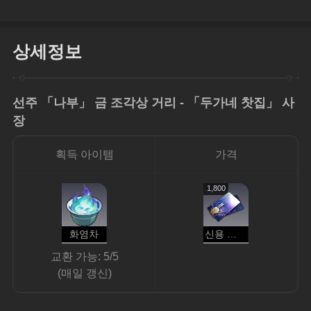
상세정보
선주 「나부」 금 조각상 거리 - 「두가네 찻집」 사
장
획득 아이템
가격
1,800
화염차
신용 포인트
교환 가능: 5/5
(매일 갱신)