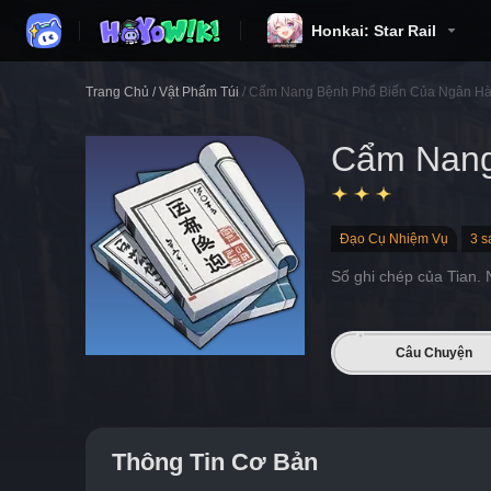
Honkai: Star Rail
Trang Chủ
/
Vật Phẩm Túi
/
Cẩm Nang Bệnh Phổ Biến Của Ngân H
Cẩm Nang
Đạo Cụ Nhiệm Vụ
3 s
Sổ ghi chép của Tian. 
Câu Chuyện
Thông Tin Cơ Bản