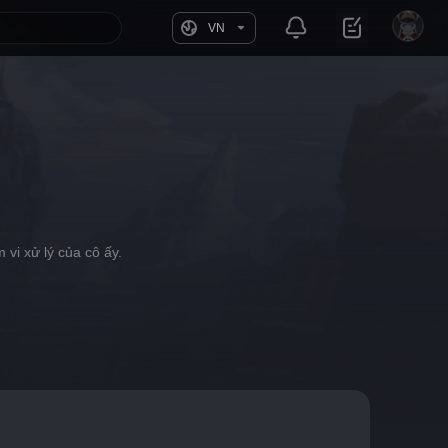
VN
vi xử lý của cô ấy.