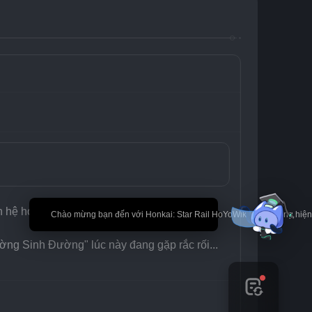
hệ hợp tác chặt chẽ với doanh nghiệp Phố 
🎉 Chào mừng bạn đến với Honkai: Star Rail HoYoWiki! * Nội dung hi
ng Sinh Đường" lúc này đang gặp rắc rối...