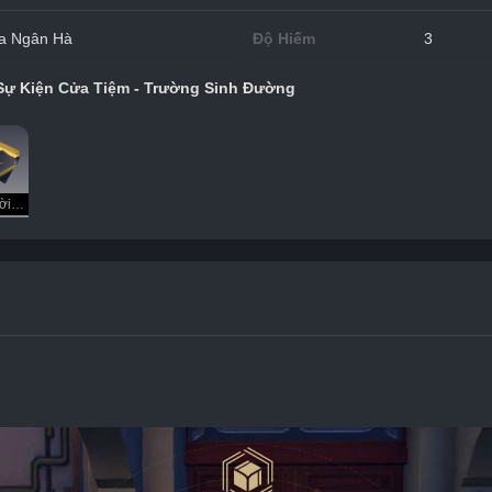
a Ngân Hà
Độ Hiếm
3
Sự Kiện Cửa Tiệm - Trường Sinh Đường
Thư Mời Hợp Tác Công Ty Hành Tinh Hòa Bình