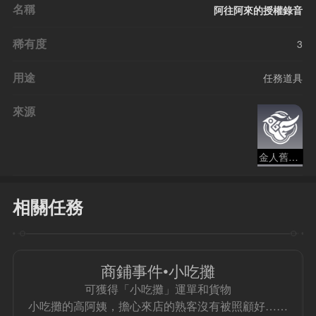
名稱
阿往阿來的授權錄音
稀有度
3
用途
任務道具
來源
金人舊巷市廛喧
相關任務
商鋪事件•小吃攤
可獲得「小吃攤」運單和貨物
小吃攤的高阿姨，擔心來店的熟客沒有被照顧好……