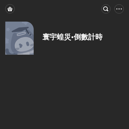
寰宇蝗災•倒數計時