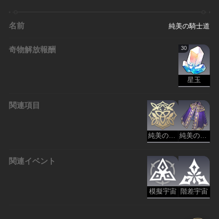
名前
純美の騎士道
奇物解放報酬
30
星玉
関連項目
純美の騎士団 - 純美
純美のローブ
関連イベント
模擬宇宙
階差宇宙