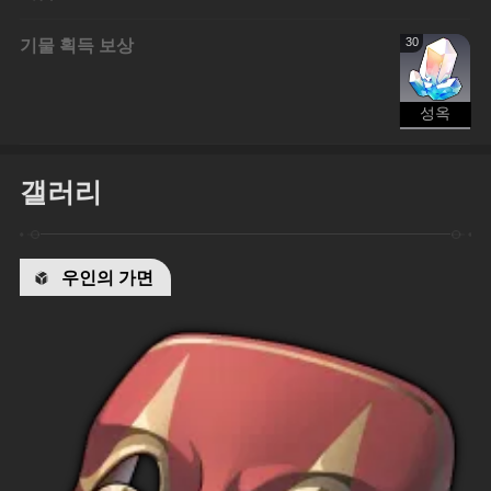
기물 획득 보상
30
성옥
갤러리
우인의 가면