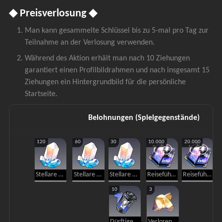
◆ Preisverlosung ◆
Man kann gesammelte Schlüssel bis zu 5-mal pro Tag zur 
Teilnahme an der Verlosung verwenden.
Während des Aktion erhält man nach 10 Ziehungen 
garantiert einen Profilbildrahmen und nach insgesamt 15 
Ziehungen ein Hintergrundbild für die persönliche 
Startseite.
Belohnungen (Spielgegenstände)
120
60
30
10.000
20.000
Stellare Jade
Stellare Jade
Stellare Jade
Reiseführer
Reiseführer
10
3
Dürftiger Äther
Verlorener Kristall