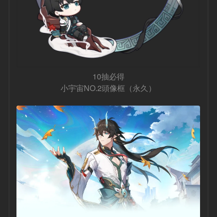
10抽必得
小宇宙NO.2頭像框（永久）