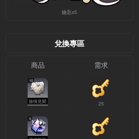
鑰匙x5
兌換專區
商品
需求
10
旅情見聞
25
5