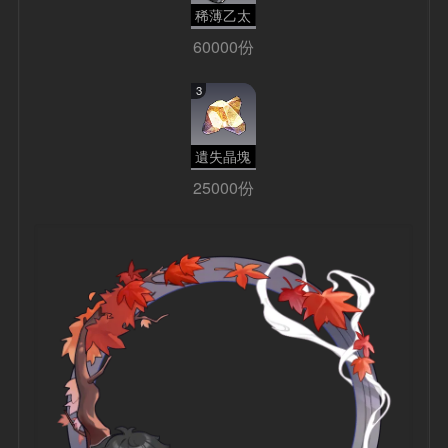
稀薄乙太
60000份
3
遺失晶塊
25000份