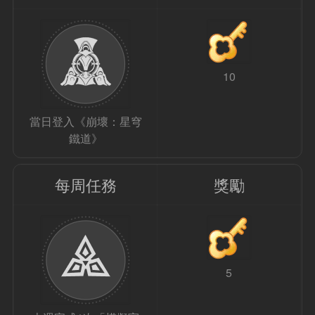
10
當日登入《崩壞：星穹
鐵道》
每周任務
獎勵
5