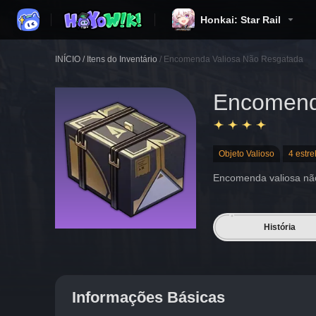
Honkai: Star Rail
INÍCIO
/
Itens do Inventário
/
Encomenda Valiosa Não Resgatada
Encomend
Objeto Valioso
4 estre
Encomenda valiosa não 
História
Informações Básicas