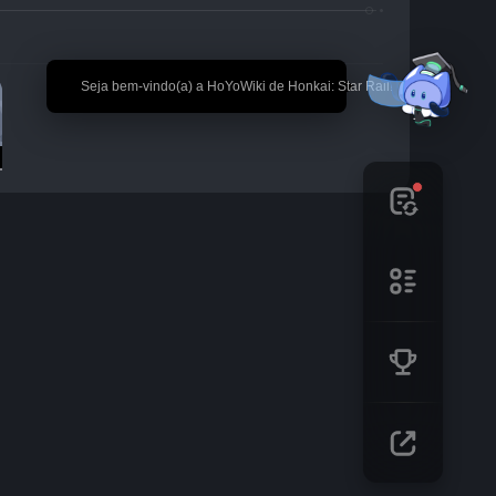
🎉 Seja bem-vindo(a) a HoYoWiki de Honkai: Star Rail!