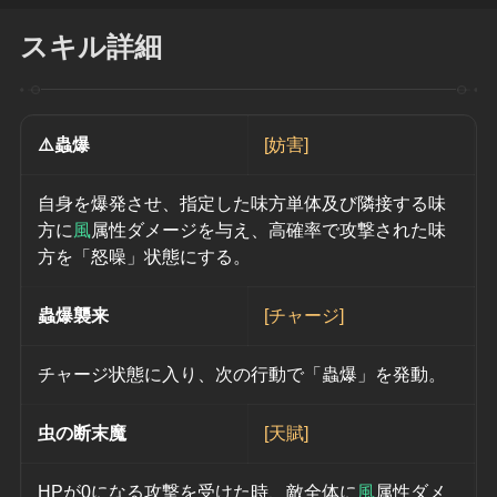
スキル詳細
⚠️蟲爆
[妨害]
自身を爆発させ、指定した味方単体及び隣接する味
方に
風
属性ダメージを与え、高確率で攻撃された味
方を「怒噪」状態にする。
蟲爆襲来
[チャージ]
チャージ状態に入り、次の行動で「蟲爆」を発動。
虫の断末魔
[天賦]
HPが0になる攻撃を受けた時、敵全体に
風
属性ダメ