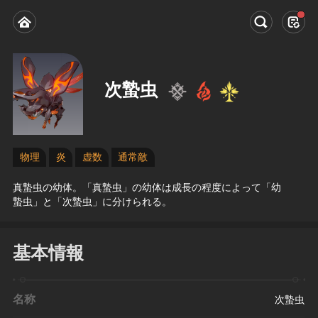
次蟄虫
物理
炎
虚数
通常敵
真蟄虫の幼体。「真蟄虫」の幼体は成長の程度によって「幼
蟄虫」と「次蟄虫」に分けられる。
基本情報
名称
次蟄虫