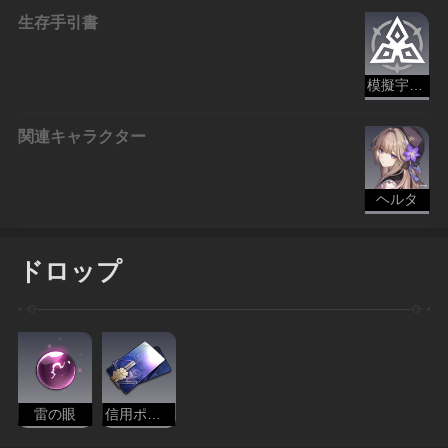
生存手引書
模擬宇宙：宇宙の蝗害
関連キャラクター
ヘルタ
ドロップ
雷の眼
信用ポイント