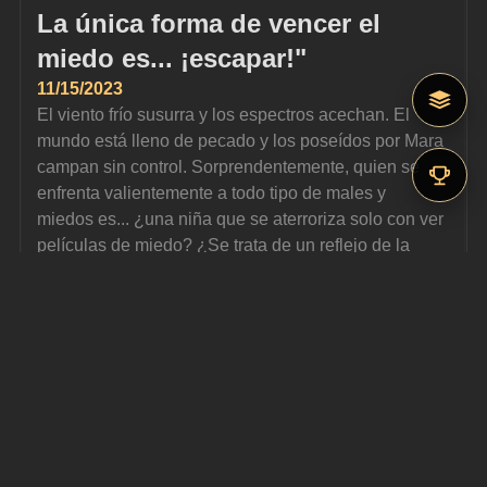
La única forma de vencer el 
miedo es... ¡escapar!"
11/15/2023
El viento frío susurra y los espectros acechan. El 
mundo está lleno de pecado y los poseídos por Mara 
campan sin control. Sorprendentemente, quien se 
enfrenta valientemente a todo tipo de males y 
miedos es... ¿una niña que se aterroriza solo con ver 
películas de miedo? ¿Se trata de un reflejo de la 
bondad humana o de una alta moral?
Gracias por ver este programa especial de 
Espectáculos para la Paz Interastral: Hacia las 
estrellas - "Huohuo: La única forma de vencer el 
miedo es... ¡escapar!".
YouTube:
https://www.youtube.com/watch?v=h4qmo31MDkU