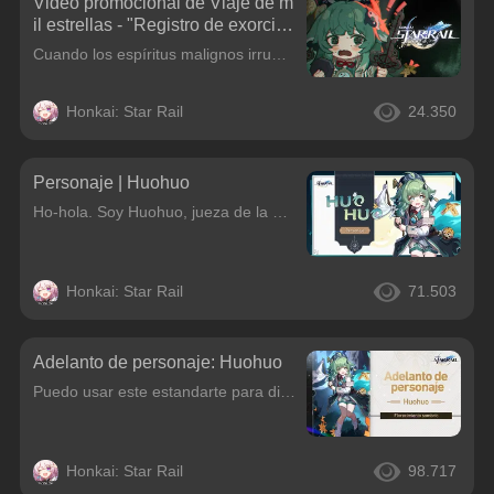
Video promocional de Viaje de m
il estrellas - "Registro de exorcis
mos del Jardín del Sosiego" | «H
Cuando los espíritus malignos irrumpen en el mundo, los jueces de los Diez Líderes descienden para someterlos.Protegen la paz de los vivos agitando banderas, cantando y utilizando talismanes para ahuy
onkai: Star Rail»
Honkai: Star Rail
24.350
Personaje | Huohuo
Ho-hola. Soy Huohuo, jueza de la Comisión de los Diez Líderes.¿La cola llameante detrás de mí? E-es Cola. El Sr. Cola tiene mal carácter, por favor no te ofendas... Si tienes cualquier pregunta, házme
Honkai: Star Rail
71.503
Adelanto de personaje: Huohuo
Puedo usar este estandarte para disipar demonios... pero también es muy útil para señalar mi rendición...¡Hola, Trazacaminos! ¡Hoy traemos un adelanto del personaje Huohuo!
Honkai: Star Rail
98.717