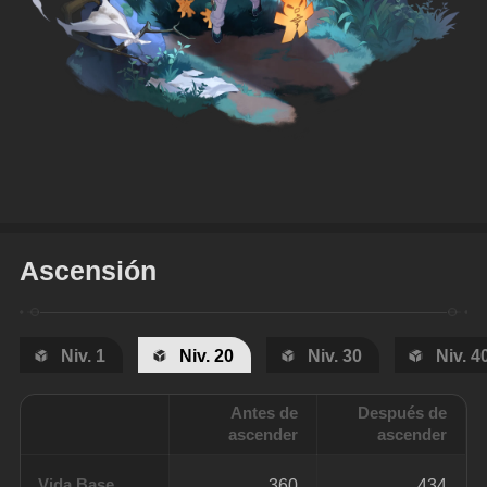
Ascensión
Niv. 1
Niv. 20
Niv. 30
Niv. 4
Antes de
Después de
ascender
ascender
Vida Base
360
434