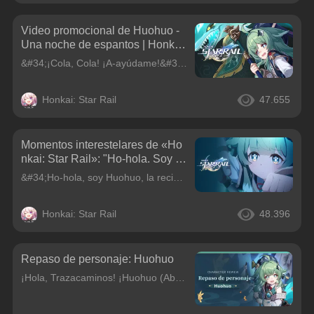
Video promocional de Huohuo -
Una noche de espantos | Honkai:
Star Rail
&#34;¡Cola, Cola! ¡A-ayúdame!&#34;.&#34;No es mi problema... ¡Oigan! ¡¿Qué intentan, mequetrefes?! ¡Solo yo puedo meterme con ella!&#34;.Voces en inglés:Huohuo: Courtney LinCola: Adam Michael GoldGuin
Honkai: Star Rail
47.655
Momentos interestelares de «Ho
nkai: Star Rail»: "Ho-hola. Soy H
uohuo".
&#34;Ho-hola, soy Huohuo, la recién nombrada jueza de la Comisión de los Diez Líderes. Eh... qué más debería mencionar...&#34;.&#34;Ejem... Por ejemplo, ¿a mí? No te olvides de presentar al heliobus m
Honkai: Star Rail
48.396
Repaso de personaje: Huohuo
¡Hola, Trazacaminos! ¡Huohuo (Abundancia: Viento) volverá pronto! ¡Ven a echar un vistazo conmigo!