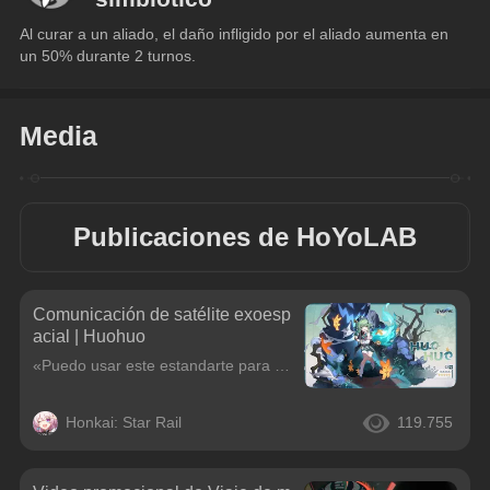
Al curar a un aliado, el daño infligido por el aliado aumenta en 
un 50% durante 2 turnos.
Media
Publicaciones de HoYoLAB
Comunicación de satélite exoesp
acial | Huohuo
«Puedo usar este estandarte para ahuyentar demonios... pero también es muy útil para señalar mi rendición...».Una muchacha raposiana lastimosa e indefensa que también es aprendiz de juez en la Comisió
Honkai: Star Rail
119.755