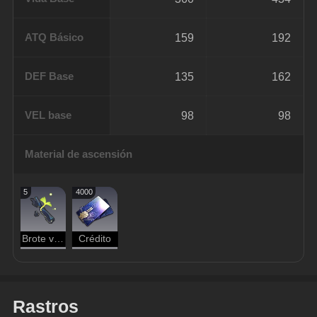
ATQ Básico
159
192
DEF Base
135
162
VEL base
98
98
Material de ascensión
5
4000
Brote verde inmortal
Crédito
Rastros