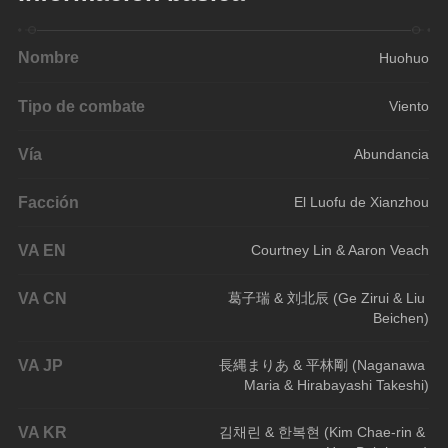
Nombre
Huohuo
Tipo de combate
Viento
Vía
Abundancia
Facción
El Luofu de Xianzhou
VA EN
Courtney Lin & Aaron Veach
VA CN
葛子瑞 & 刘北辰 (Ge Zirui & Liu 
Beichen)
VA JP
長縄まりあ & 平林剛 (Naganawa 
Maria & Hirabayashi Takeshi)
VA KR
김채린 & 한복현 (Kim Chae-rin & 