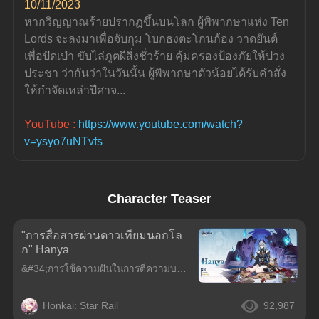
10/11/2023
หากวิญญาณร้ายปรากฏขึ้นบนโลก ผู้พิพากษาแห่ง Ten 
Lords จะลงมาเพื่อจับกุม โบกธงตะโกนก้อง วาดยันต์
เพื่อปัดเป่า ขับไล่ภูตผีสิ่งชั่วร้าย คุ้มครองป้องภัยให้ปวง
ประชา ว่ากันว่าในวันนั้น ผู้พิพากษาตัวน้อยได้รับคำสั่ง
ให้กำจัดเหล่าปีศาจ...
YouTube :
https://www.youtube.com/watch?
v=ysyo7uNTvfs
Character Teaser
"การสื่อสารผ่านดาวเทียมนอกโล
ก" Hanya
&#34;การใช้ความฝันในการตีความบาปของ Mara-Struck ก็เหมือนการสัมผัสเถาวัลย์ที่เต็มไปด้วยหนามแหลม พอนานวันเข้าก็จะไม่รู้สึกเจ็บปวดอีกต่อไป&#34;หนึ่งในผู้พิพากษาของ Ten-Lords Commission แห่ง Xianzhou &#34
Honkai: Star Rail
92,987