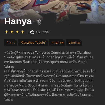
Hanya
ประสาน
4 ดาว
Xianzhou "Luofu"
กายภาพ
ประสาน
หนึ่งในผู้พิพากษาของ Ten-Lords Commission แห่ง Xianzhou 
"Luofu" ผู้มีหน้าที่รับผิดชอบในการ "ไต่สวน" หนึ่งในสี่หน้าที่ของ
การพิพากษา ซึ่งประกอบด้วยการ คุมตัว กักขัง ลงทัณฑ์ และ
ไต่สวน
เธอเชี่ยวชาญในการอ่านกรรมและบาปของอาชญากร และจะใช้ 
"พู่กันศักดิ์สิทธิ์" ในการบันทึกผลการไต่สวนและบทลงโทษ เพราะ
ต้องใช้ความฝันในการทำงานทุกวี่วัน และต้องแบกรับข้อมูลจาก
กรรมของ Mara-Struck จำนวนมาก เธอจึงเบื่อหน่ายต่อเรื่องราว
ทางโลกมาช้านานแล้ว มีเพียงตอนที่ได้ร่วมงานกับ Xueyi ซึ่งเป็น
ผู้พิพากษาเหมือนกันกับเธอเท่านั้น ที่เธอจะยอมเปิดใจจริงออกมา
ได้บ้าง