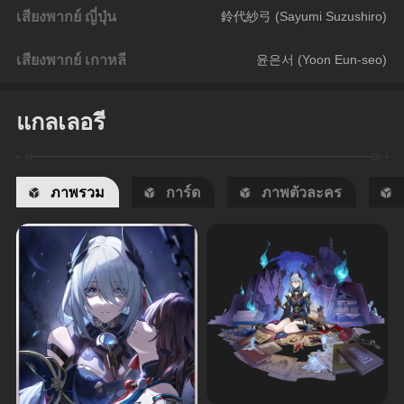
เสียงพากย์ ญี่ปุ่น
鈴代紗弓 (Sayumi Suzushiro)
เสียงพากย์ เกาหลี
윤은서 (Yoon Eun-seo)
แกลเลอรี
ภาพรวม
การ์ด
ภาพตัวละคร