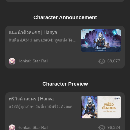
Character Announcement
แนะนำตัวละคร | Hanya
ฉันคือ &#34;Hanya&#34; ทูตแห่ง Ten Lords มีหน้าที่รับผิดชอบหน่วยสุดท้ายจากทั้งสี่แผนกของผู้พิพากษาคือ จับกุม คุมขัง ลงทัณฑ์ และสอบสวน...ฉันดูง่วงนอนนิดหน่อยงั้นเหรอ...? ช่วงนี้งานค่อนข้างเยอะน่ะ พอรู้
Honkai: Star Rail
68,077
Character Preview
พรีวิวตัวละคร | Hanya
สวัสดีผู้บุกเบิก~ วันนี้เรามีพรีวิวตัวละคร &#34;Hanya&#34; มาฝากทุกคนกันด้วยล่ะ!
Honkai: Star Rail
96,324