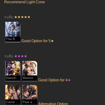
Recommend Light Cone
ระดับ 
★★★★★
The Battle Isn't Over
Good
Option for 5★
ระดับ 
★★★★
Dance! Dance! Dance!
Memories of the Past
Good Option for 4
★
Carve the Moon, Weave the Clouds
Past and Future
Alternative
Option