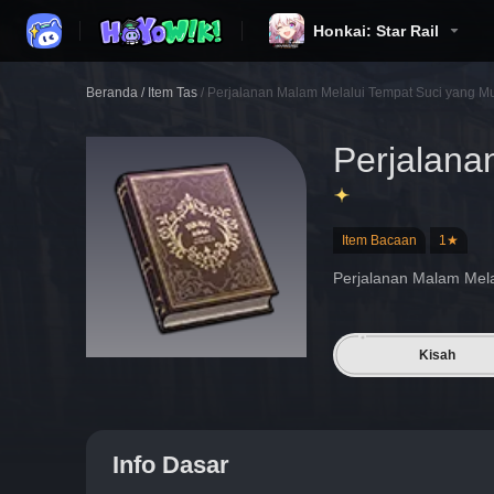
Honkai: Star Rail
Beranda
/
Item Tas
/
Perjalanan Malam Melalui Tempat Suci yang Mu
Perjalana
Item Bacaan
1★
Perjalanan Malam Mela
Kisah
Info Dasar