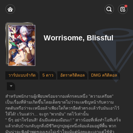
Worrisome, Blissful
วาร์ปแบบจำกัด
5 ดาว
อัตราคริติคอล
DMG คริติคอล
สำหรับพนักงานผู้เพียบพร้อมจากองค์กรคนหนึ่ง "ความเครียด" 
เป็นเรื่องที่ห้ามเกิดขึ้นโดยเด็ดขาดไม่ว่าจะเผชิญหน้ากับความ
กดดันหรือว่าจะเหนื่อยล้าเพียงใดก็ควรยืดตัวตรงแล้วรับมันเอาไว้
ให้ได้! เว้นแต่ว่า... จะถูก "พวกมัน" กดไว้เท่านั้น
" นี่ๆ อย่าใจร้อนสิ! ฉันมีแค่สองมือนะ! " สาวน้อยที่เพิ่งทำโอทีเสร็จ
แล้วกลับบ้านกลับถูกสิ่งมีชีวิตปุกปุยฝูงหนึ่งห้อมล้อมอยู่ที่พื้น พวก
มันน่าจะฟังคำพูดของเธอไม่เข้าใจแม้แต่น้อยและเอาแต่ใช้หัว