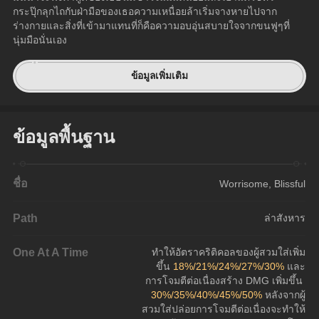
กระปุ๊กลุกไถกับฝ่ามือของเธอความเหนื่อยล้าเริ่มจางหายไปจาก
ร่างกายและสิ่งที่เข้ามาแทนที่ก็คือความอบอุ่นสบายใจจากขนฟูๆที่
นุ่มมือนั่นเอง
ข้อมูลเพิ่มเติม
ข้อมูลพื้นฐาน
ชื่อ
Worrisome, Blissful
Path
ล่าสังหาร
One At A Time
ทำให้อัตราคริติคอลของผู้สวมใส่เพิ่ม
ขึ้น 
18%/21%/24%/27%/30%
 และ
การโจมตีต่อเนื่องสร้าง DMG เพิ่มขึ้น 
30%/35%/40%/45%/50%
 หลังจากผู้
สวมใส่ปล่อยการโจมตีต่อเนื่องจะทำให้