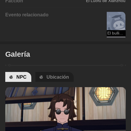
Facción
El Luofu de Xianzhou
Evento relacionado
El bullicio del Callejón Aurum
Galería
NPC
Ubicación