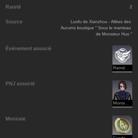
Rareté
2
Source
Luofu de Xianzhou - Allées des 
Aurums boutique " Sous le manteau 
de Monsieur Huo "
Évènement associé
Ramdam à l'allée des Aurums
PNJ associé
Monsieur Huo
Monnaie