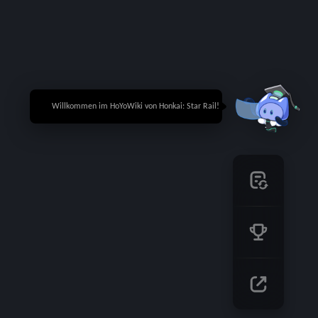
🎉 Willkommen im HoYoWiki von Honkai: Star Rail!