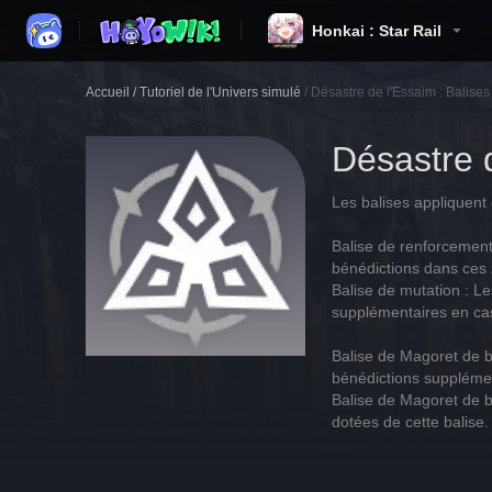
Honkai : Star Rail
Accueil
/
Tutoriel de l'Univers simulé
/
Désastre de l'Essaim : Balises
Désastre d
Les balises appliquent
Balise de renforcement
bénédictions dans ces 
Balise de mutation : L
supplémentaires en cas
Balise de Magoret de b
bénédictions suppléme
Balise de Magoret de b
dotées de cette balise.