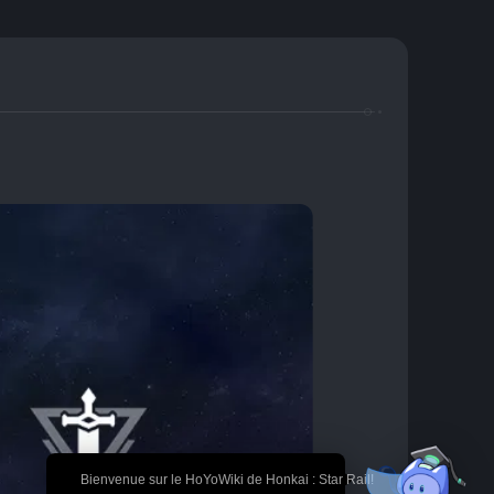
🎉 Bienvenue sur le HoYoWiki de Honkai : Star Rail!