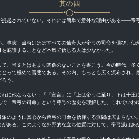
其の四
—————•◯•—————
が提起されていない。それには簡単で意外な理由がある――帝
い。事実、当時はほぼすべての仙舟人が帝弓の司命を偲び、仙
舟を庇護することなど本気で信じる人は少なかった。
して、当文とはあまり関係のないことを書こう。今の時代、多
にとって極めて害悪である。その内、もっとも広く流布され、
だろう。
これに他ならない：「『宣言』に『上は帝弓に至り、下は十王
んで「帝弓の司命」という尊号の歴史を理解した、これでいわ
弓派のように真心から帝弓の司命を信仰する派閥は広まらない
向がある。このような外野的な立ち位置に対して、帝弓派はあ