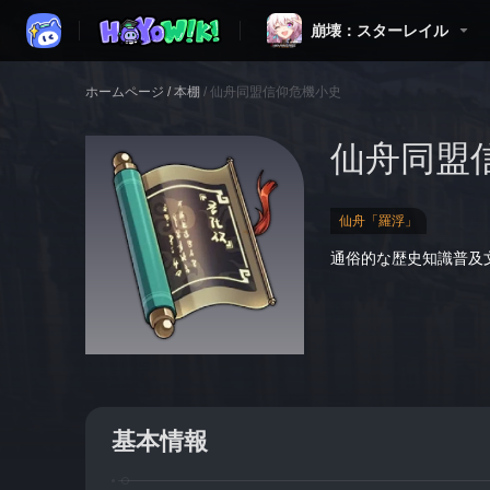
崩壊：スターレイル
ホームページ
/
本棚
/
仙舟同盟信仰危機小史
仙舟同盟
仙舟「羅浮」
通俗的な歴史知識普及
基本情報