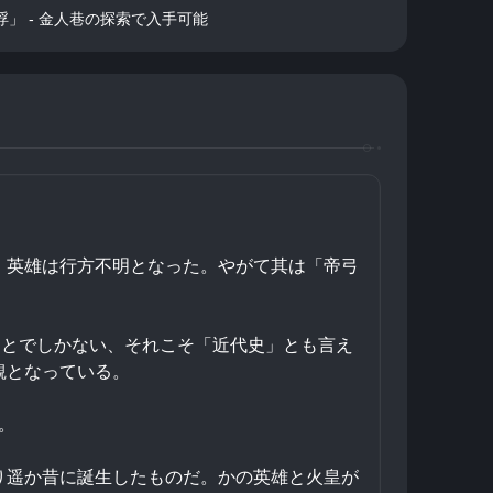
浮」 - 金人巷の探索で入手可能
、英雄は行方不明となった。やがて其は「帝弓
ことでしかない、それこそ「近代史」とも言え
観となっている。
。
り遥か昔に誕生したものだ。かの英雄と火皇が