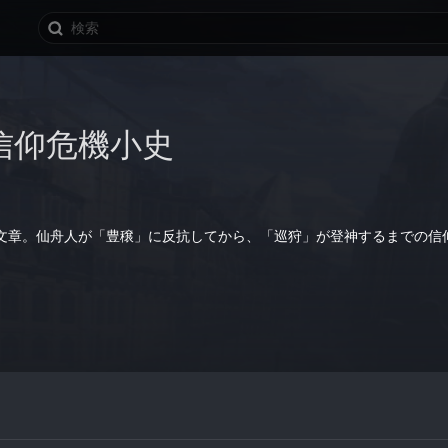
信仰危機小史
文章。仙舟人が「豊穣」に反抗してから、「巡狩」が登神するまでの信