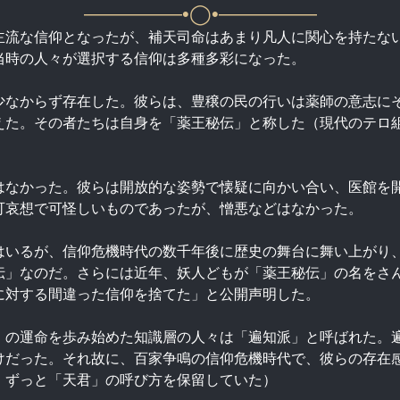
—————•◯•—————
主流な信仰となったが、補天司命はあまり凡人に関心を持たな
当時の人々が選択する信仰は多種多彩になった。
少なからず存在した。彼らは、豊穣の民の行いは薬師の意志に
えた。その者たちは自身を「薬王秘伝」と称した（現代のテロ
はなかった。彼らは開放的な姿勢で懐疑に向かい合い、医館を
可哀想で可怪しいものであったが、憎悪などはなかった。
はいるが、信仰危機時代の数千年後に歴史の舞台に舞い上がり
伝」なのだ。さらには近年、妖人どもが「薬王秘伝」の名をさ
に対する間違った信仰を捨てた」と公開声明した。
」の運命を歩み始めた知識層の人々は「遍知派」と呼ばれた。
けだった。それ故に、百家争鳴の信仰危機時代で、彼らの存在
、ずっと「天君」の呼び方を保留していた）