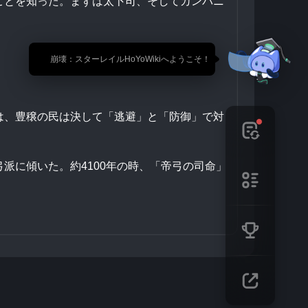
ことを知った。まずは太卜司、そしてカンパニ
🎉 崩壊：スターレイルHoYoWikiへようこそ！
は、豊穣の民は決して「逃避」と「防御」で対
派に傾いた。約4100年の時、「帝弓の司命」