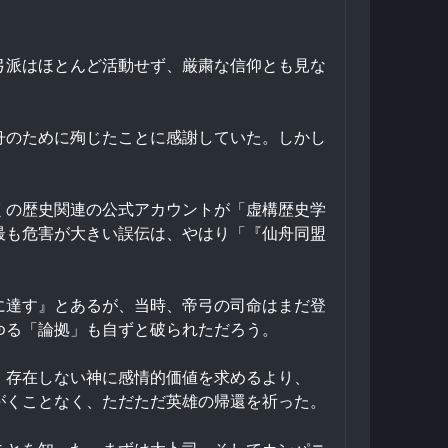
弓派はほとんど活動せず、厳粛な信仰とも見な
舟のために殉じたことに感謝していた。しかし
くの歴史関連の公式アカウントが「虚構歴史学
最も危害が大きい誤伝は、やはり「『仙舟同盟
に達す』とあるが、当時、帝弓の司命はまだ登
ゆる「論拠」も自ずと破られただろう。
。存在しない神に感情的価値を求めるより、
がくことなく、ただただ英雄の帰還を祈った。