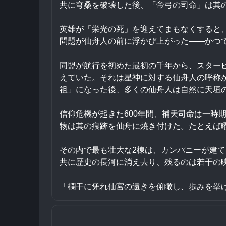
共に穹桑を破壊した後、「帝弓の司命」は其
英雄が「栄光の死」を迎えてまもなくすると
問題が仙舟人の前に浮かび上がった——かつ
同盟が航行を初めた最初の千年から、スター
えていた。それは星神に対する仙舟人の呼称
祖」になった後、多くの仙舟人は自然に天垣
信仰危機が起きた600年間、補天司命は一時
物は其の痕跡を仙舟に焼き付けた。たとえば
その内で最も壮大な2棟は、カンパニーが建
共に歴史の長河に消え去り、残るのは若干の
「欄干に凭れ仙宮の遠きを俯瞰し、歩みを挙げ