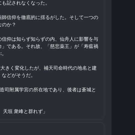
にも記されなくなった。
薬師信仰を徹底的に揺るがした。そして一つの
なのか？
の信仰は知らず知らずの内、仙舟人に影響を与
命」である。それ故、「慈悲薬王」が「寿瘟禍
ぶ。
は大きく変化したが、補天司命時代の地名と建
」などがそうだ。
工造司附属学宮の所在地であり、後者は蒼城と
、天垣 衆峰と群れず」