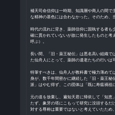
補天司命信仰は一時期、知識層や商人の間で
な精神の基色には合わなかった。そのため、
時代の流れに背き、薬師信仰に固執する者も
確に貫かれていないが故に発生したものと考
呼ぶ）。
長い間、「旧・薬王秘伝」は悪名高い組織で
た仙舟人にとって、薬師の遺老たちの行いは
特筆すべきは、仙舟人が教科書で極力薄めて
身が、数千年間密かに継続した「旧・薬王秘
派」はやむ得ず、この団体は「既に寿瘟禍祖
元の道を放棄し、遍知天君に帰依して「知恵
たず、象牙の塔にこもって研究に没頭するだ
対する尊称は重要ではないと考えていたため