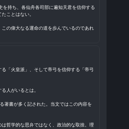
歴史を持ち、各仙舟各司部に遍知天君を信仰する
てたことはない。
。この偉大なる運命の道を歩んでいるのであれ
する「火皇派」、そして帝弓を信仰する「帝弓
する人がいるとは。
する著書が多く記された。当文ではこの内容を
のは哲学的な思弁ではなく、政治的な取捨。理