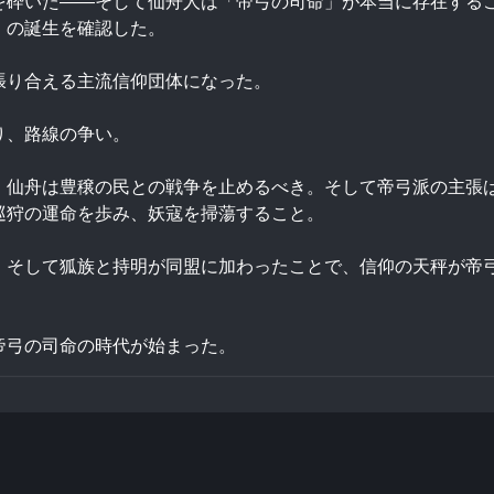
を砕いた――そして仙舟人は「帝弓の司命」が本当に存在する
」の誕生を確認した。
張り合える主流信仰団体になった。
り、路線の争い。
、仙舟は豊穣の民との戦争を止めるべき。そして帝弓派の主張
巡狩の運命を歩み、妖寇を掃蕩すること。
そして狐族と持明が同盟に加わったことで、信仰の天秤が帝弓
帝弓の司命の時代が始まった。