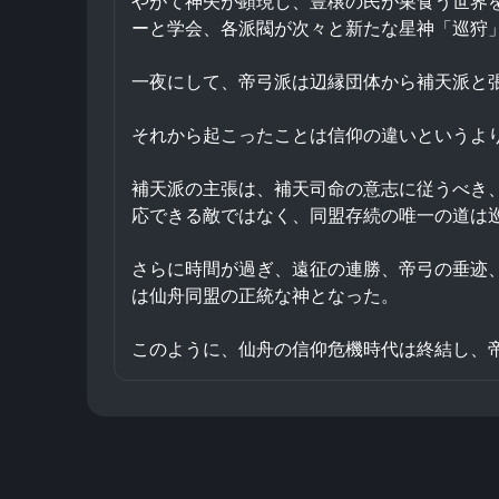
やがて神矢が顕現し、豊穣の民が巣食う世界
ーと学会、各派閥が次々と新たな星神「巡狩
一夜にして、帝弓派は辺縁団体から補天派と
それから起こったことは信仰の違いというよ
補天派の主張は、補天司命の意志に従うべき
応できる敵ではなく、同盟存続の唯一の道は
さらに時間が過ぎ、遠征の連勝、帝弓の垂迹、
は仙舟同盟の正統な神となった。
このように、仙舟の信仰危機時代は終結し、