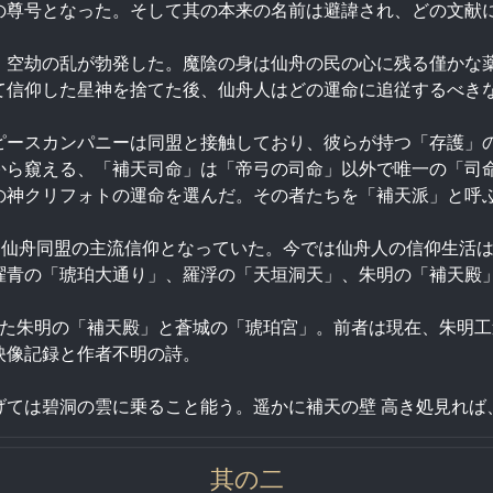
の尊号となった。そして其の本来の名前は避諱され、どの文献
、空劫の乱が勃発した。魔陰の身は仙舟の民の心に残る僅かな
て信仰した星神を捨てた後、仙舟人はどの運命に追従するべき
ピースカンパニーは同盟と接触しており、彼らが持つ「存護」
から窺える、「補天司命」は「帝弓の司命」以外で唯一の「司
の神クリフォトの運命を選んだ。その者たちを「補天派」と呼
期仙舟同盟の主流信仰となっていた。今では仙舟人の信仰生活
曜青の「琥珀大通り」、羅浮の「天垣洞天」、朱明の「補天殿
てた朱明の「補天殿」と蒼城の「琥珀宮」。前者は現在、朱明
映像記録と作者不明の詩。
ては碧洞の雲に乗ること能う。遥かに補天の壁 高き処見れば
其の二