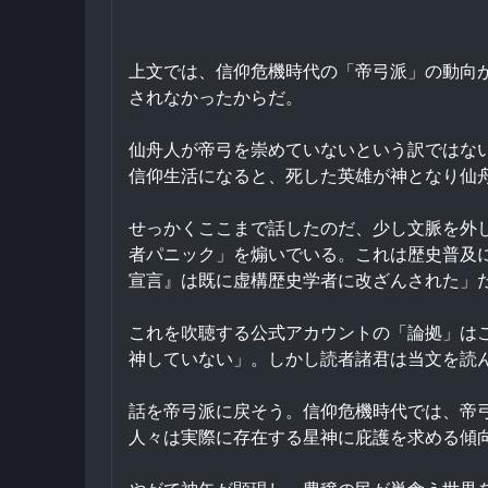
上文では、信仰危機時代の「帝弓派」の動向
されなかったからだ。
仙舟人が帝弓を崇めていないという訳ではな
信仰生活になると、死した英雄が神となり仙
せっかくここまで話したのだ、少し文脈を外
者パニック」を煽いでいる。これは歴史普及
宣言』は既に虚構歴史学者に改ざんされた」
これを吹聴する公式アカウントの「論拠」は
神していない」。しかし読者諸君は当文を読
話を帝弓派に戻そう。信仰危機時代では、帝
人々は実際に存在する星神に庇護を求める傾