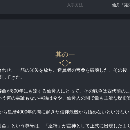
入手方法
仙舟「羅
其の一
—————•◯•—————
合わせ、一筋の光矢を放ち、造翼者の穹桑を破壊した。その後
護してきた。
命が800年にも達する仙舟人にとって、その戦争は四代前の
いう何の実証もない神話は今や、仙舟人の間で最も主流な歴史
から星暦4000年の間に起きた信仰危機から始めないといけない
司命」という尊号は、「巡狩」が星神として正式に出現したよ