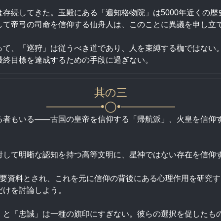
存続してきた。玉殿にある「遍知格物院」は5000年近くの
して帝弓の司命を信仰する仙舟人は、このことに異議を申し立
って、「巡狩」は従うべき道であり、人を束縛する枷ではない
最終目標を達成するための手段に過ぎない。
其の三
—————•◯•—————
る者もいる――古国の皇帝を信仰する「帰航派」、火皇を信仰
対して明晰な認知を持つ高等文明に、星神ではない存在を信仰
重要資料とされ、これを元に信仰の背後にある心理作用を研究
だけを討論しよう。
」と「忠誠」は一種の旗印にすぎない。彼らの選択を促したも