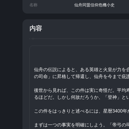
名称
仙舟同盟信仰危機小史
内容
仙舟の伝説によると、ある英雄と火皇が力を
の司命」に昇格して帰還し、仙舟を今まで庇
後世から見れば、この件は実に奇怪だ。平均寿
るほどだ。しかし何故だろうか、「登神」と
この件をはっきりと述べるには、星暦3400年
まずは一つの事実を明確にしよう。「帝弓の