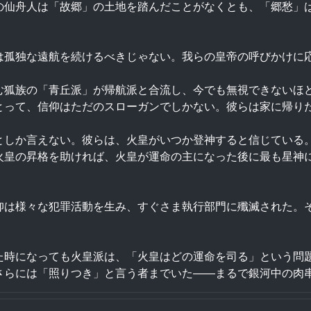
の仙舟人は「故郷」の土地を踏んだことがなくとも、「郷愁」
は孤独な遠航を続けるべきじゃない。我らの皇帝の呼びかけに
む狐族の「青丘派」が帰航派と合流し、今でも無視できないほ
とって、信仰はただのスローガンでしかない。彼らは家に帰り
としか言えない。彼らは、火皇がいつか登神すると信じている
火皇の昇格を助ければ、火皇が運命の主になった後に最も星神
仰は様々な犯罪活動を生み、すぐさま執行部門に殲滅された。
た時になっても火皇派は、「火皇はどの運命を司る」という問
さらには「照りつき」と言う者までいた――まるで銀河中の肉