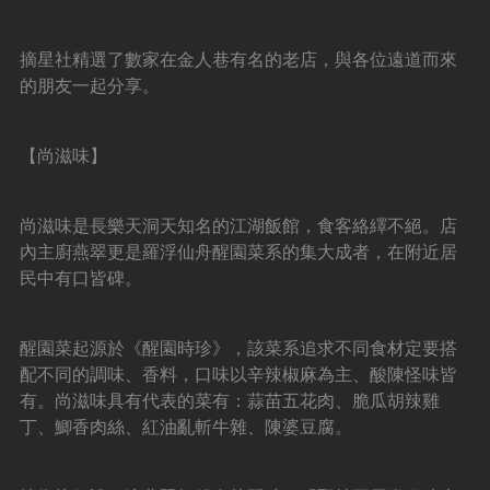
摘星社精選了數家在金人巷有名的老店，與各位遠道而來
的朋友一起分享。
【尚滋味】
尚滋味是長樂天洞天知名的江湖飯館，食客絡繹不絕。店
內主廚燕翠更是羅浮仙舟醒園菜系的集大成者，在附近居
民中有口皆碑。
醒園菜起源於《醒園時珍》，該菜系追求不同食材定要搭
配不同的調味、香料，口味以辛辣椒麻為主、酸陳怪味皆
有。尚滋味具有代表的菜有：蒜苗五花肉、脆瓜胡辣雞
丁、鯽香肉絲、紅油亂斬牛雜、陳婆豆腐。