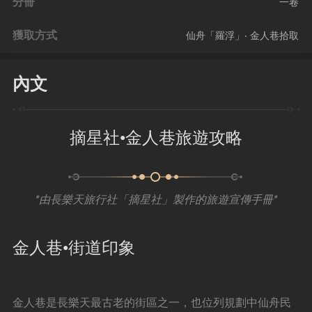
分冊
一卷
獲取方式
仙舟「羅浮」‧ 金人巷拾取
內文
摘星社•金人巷旅遊攻略
*由長樂天旅行社「摘星社」製作的旅遊宣傳手冊*
金人巷•街道印象
金人巷是長樂天最古老的街區之一，也位列規劃中仙舟民