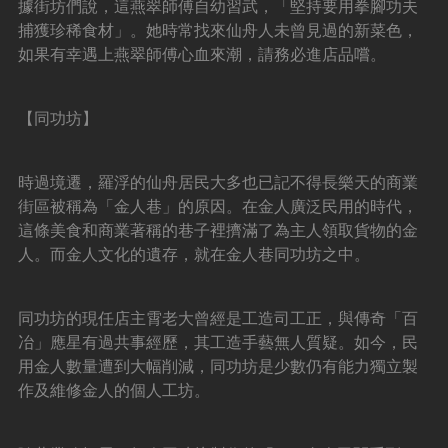
據街坊們說，這燕翠師傅自幼習武，「堅持要用拳腳功夫
捕獲珍稀食材」。她時常找來仙舟人未曾見過的新菜色，
如果有幸遇上燕翠師傅心血來潮，請務必進店品嚐。
【同功坊】
時過境遷，羅浮的仙舟居民大多也已記不得長樂天的商業
街區被稱為「金人巷」的原因。在金人廣泛民用的時代，
這條美食和商業著稱的巷子裡擠滿了為主人領取貨物的金
人。而金人文化的遺存，就在金人巷同功坊之中。
同功坊的現任店主霄老大曾經是工造司工正，與傳奇「百
冶」應星有過共事經歷，其工造手藝無人質疑。如今，民
用金人數量遭到大幅削減，同功坊是少數仍有能力獨立製
作及維修金人的個人工坊。