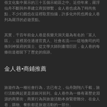
俗文化集中展示的三十五個示範區之中。近些年來，羅浮
仙舟不斷與外界建立商貿聯繫，金人巷也成為了時尚焦
點，不少幻戲也在這裡取景拍攝，許多化外民也將金人巷
列為羅浮的必遊景點。
其實，千百年前金人巷是長樂天洞天最為有名的「富人
區」，這裡居住過達官貴人、社會名流——從地衡司的司
衡到神策府的策士、從文學大師到畫壇巨匠，金人巷的每
條街道都留下了歷史的痕跡。
金人巷•商鋪推薦
旅遊作為一種社會行為，古已有之，仙舟翾翔八千載，旅
行活動興起更是居銀河前列。金人巷作為一條有著歷史淵
源的商業街，商業行為與旅遊活動本身緊密難分。在金人
巷，購物、餐飲都是旅遊活動的一部分。