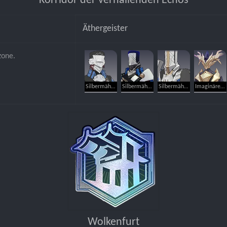
Korridor der verhallenden Echos
Äthergeister
zone.
Silbermähnen-Bogenschütze
Silbermähnen-Kanonier
Silbermähnen-Leutnant
Imaginärer Weber
Wolkenfurt