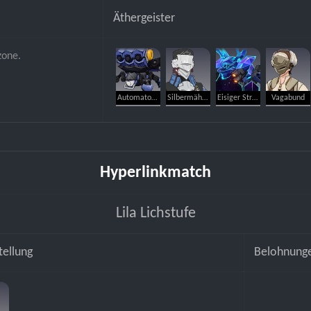
Äthergeister
zone.
Automaton-Spinne
Silbermähnen-Soldat
Eisiger Streuner
Vagabund
Hyperlinkmatch
Lila Lichstufe
tellung
Belohnung