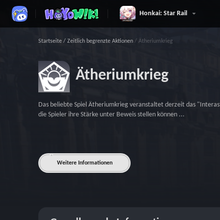
Honkai: Star Rail
Startseite
/
Zeitlich begrenzte Aktionen
/
Ätheriumkrieg
Ätheriumkrieg
Das beliebte Spiel Ätheriumkrieg veranstaltet derzeit das "Interast
die Spieler ihre Stärke unter Beweis stellen können ...
Weitere Informationen