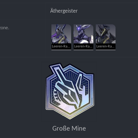
Äthergeister
zone.
Leeren-Ranger: Plünderer
Leeren-Ranger: Trampler
Leeren-Ranger: Eliminator
Große Mine