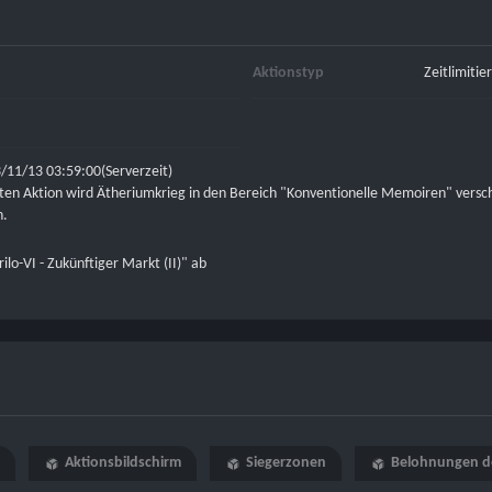
Aktionstyp
Zeitlimitie
/11/13 03:59:00(Serverzeit)
en Aktion wird Ätheriumkrieg in den Bereich "Konventionelle Memoiren" verscho
n.
rilo-VI - Zukünftiger Markt (II)" ab
Aktionsbildschirm
Siegerzonen
Belohnungen d