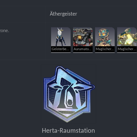
Äthergeister
zone.
Geisterbestie des Überflusses: Holz-Lupus
Aurumaton-Torwächter
Magischer Erfindergeist: Gehorsamer Drakonier
Magischer Erfindergeist: Leuchtdrachenfisch
Herta-Raumstation