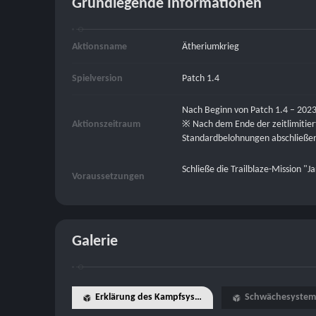
Grundlegende Informationen
Aktionsname
Ätheriumkrieg
Spielversion
Patch 1.4
Nach Beginn von Patch 1.4 – 2023
Aktionszeitraum
※ Nach dem Ende der zeitlimitiert
Standardbelohnungen abschließe
Schließe die Trailblaze-Mission "Ja
Voraussetzungen
Galerie
Erklärung des Kampfsystems
Schwächesystem