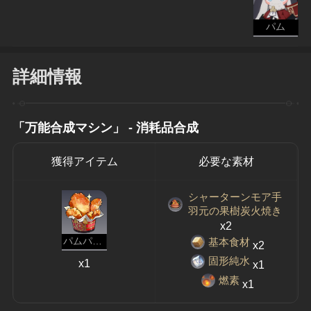
パム
詳細情報
「万能合成マシン」 - 消耗品合成
獲得アイテム
必要な素材
シャーターンモア手
羽元の果樹炭火焼き
x2
基本食材
パムパム揚げ鳥
x2
固形純水
x1
x1
燃素
x1