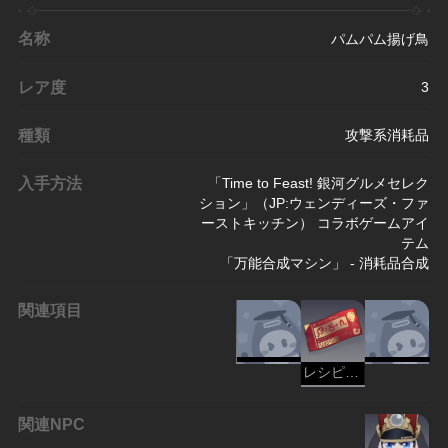
名称
パムパム揚げ鳥
レア度
3
種類
攻撃系消耗品
入手方法
「Time to Feast! 銀河グルメセレク
ション」（JP:ウェンディーズ・ファ
ーストキッチン） コラボゲームアイ
テム
「万能合成マシン」 - 消耗品合成
関連項目
レシピ：パムパム揚げ鳥
関連NPC