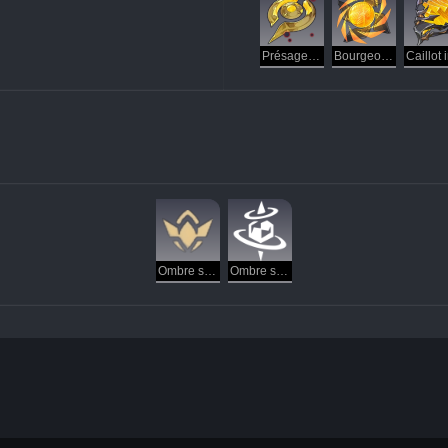
Présage du Conflit
Bourgeon du crépuscule
Ombre stagnante
Ombre stagnante