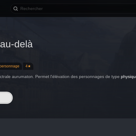
'au-delà
e personnage
4★
trale aurumaton. Permet l'élévation des personnages de type 
physiqu