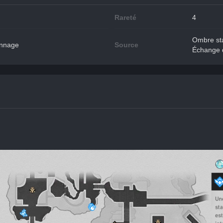
Rareté
4
Ombre sta
onnage
Source
Échange d