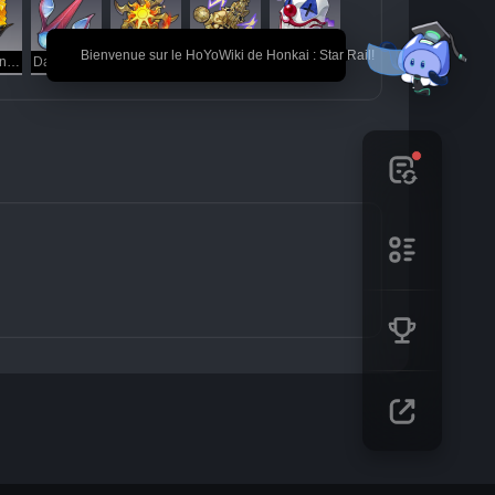
🎉 Bienvenue sur le HoYoWiki de Honkai : Star Rail!
Caillot invasif
Dard sectionné de sirène
Protubérance solaire éclatante
Tonnerre grondant
Arlequin ricaneur