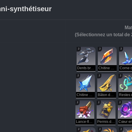
ni-synthétiseur
u
Mat
(Sélectionnez un total de
2
2
2
Dents brisées du loup de fer
Chitine endothermique
2
2
2
Chitine gelée
Bâton de foudre du métamorphe
2
2
2
Lance-flammes onirique
Permis de travail de la CPI
2
2
2