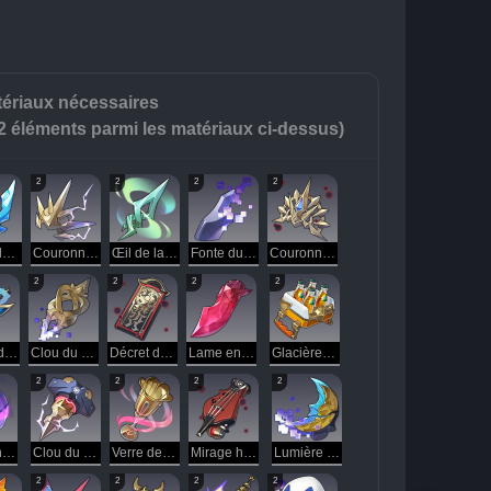
ériaux nécessaires
 2 éléments parmi les matériaux ci-dessus)
2
2
2
2
Corne des neiges
Couronne d'éclair de l'ombre révolue
Œil de la tempête
Fonte du néant
Couronne d'or de l'ombre révolue
2
2
2
2
Restes de l’Entité transcendantale
Clou du singe
Décret de censure
Lame en acier brûlant
Glacière onirique
2
2
2
2
Cœur enragé
Clou du cercueil de la bête
Verre des années folles
Mirage harmonieux
Lumière de lune voilée
2
2
2
2