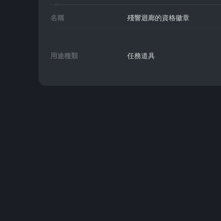
名稱
殘響迴廊的資格徽章
用途種類
任務道具