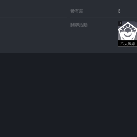
稀有度
3
關聯活動
1
乙太戰線