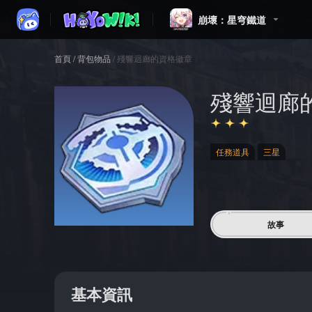
崩壞：星穹鐵道
首頁
/
背包物品
/
殘響迴廊的資格徽章
殘響迴廊
任務道具
三星
故事
基本資訊