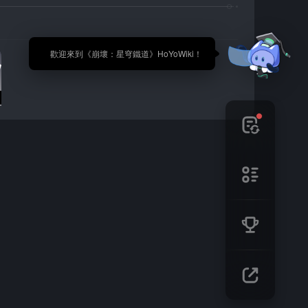
🎉 歡迎來到《崩壞：星穹鐵道》HoYoWiki！