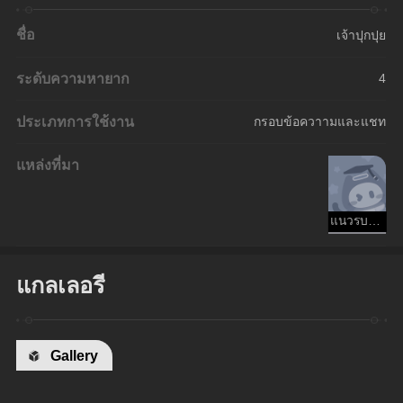
ชื่อ
เจ้าปุกปุย
ระดับความหายาก
4
ประเภทการใช้งาน
กรอบข้อควาามและแชท
แหล่งที่มา
แนวรบ Aetherium
แกลเลอรี
Gallery