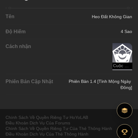
Tên
Heo Đất Không Gian
Độ Hiếm
4 Sao
Cách nhận
Cuộc Chiến Aetherium
Phiên Bản Cập Nhật
Phiên Bản 1.4 [Tỉnh Mộng Ngày 
Đông]
Chính Sách Về Quyền Riêng Tư HoYoLAB
Điều Khoản Dịch Vụ Của Forums
Chính Sách Về Quyền Riêng Tư Của Thẻ Thông Hành
Điều Khoản Dịch Vụ Của Thẻ Thông Hành