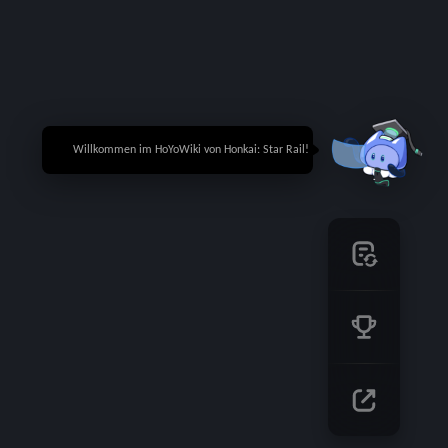
🎉 Willkommen im HoYoWiki von Honkai: Star Rail!