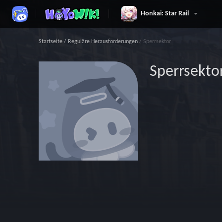
Honkai: Star Rail
Startseite
/
Reguläre Herausforderungen
/
Sperrsektor
Sperrsekto