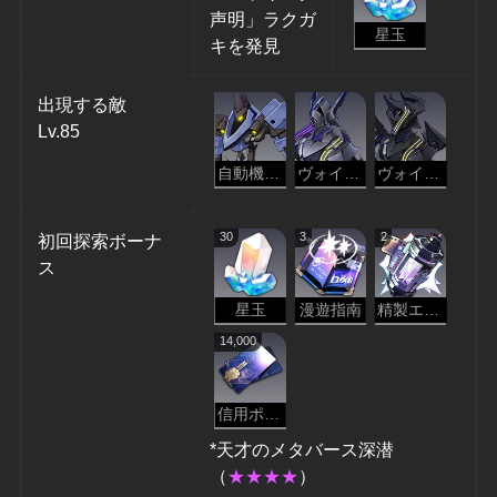
声明」ラクガ
星玉
キを発見
出現する敵
Lv.85
自動機兵・ヴォルク
ヴォイドレンジャー・略奪
ヴォイドレンジャー・抹消
30
3
2
初回探索ボーナ
ス
星玉
漫遊指南
精製エーテル
14,000
信用ポイント
*天才のメタバース深潜
（
★★★★
）