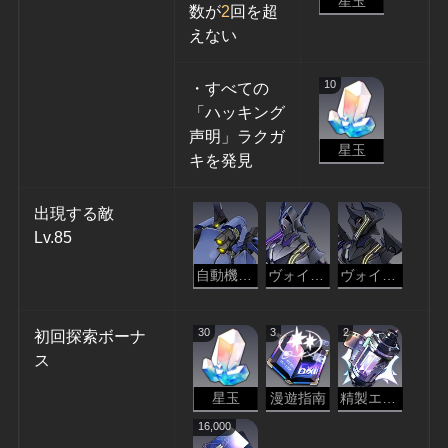
星玉
数が
2
回を超
えない
10
・すべての
「ハッキング
声明」ラクガ
星玉
キを発見
出現する敵
Lv.85
自動機兵・グリズリー
ヴォイドレンジャー・略奪
ヴォイドレンジャー・抹消
30
3
2
初回探索ボーナ
ス
星玉
漫遊指南
精製エーテル
16,000