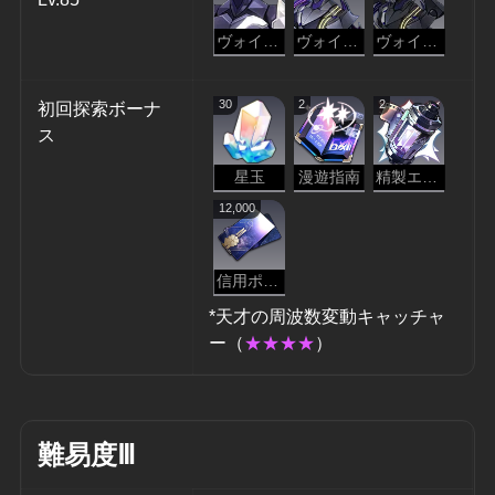
ヴォイドレンジャー・蹂躙
ヴォイドレンジャー・略奪
ヴォイドレンジャー・抹消
30
2
2
初回探索ボーナ
ス
星玉
漫遊指南
精製エーテル
12,000
信用ポイント
*天才の周波数変動キャッチャ
ー（
★★★★
）
難易度Ⅲ