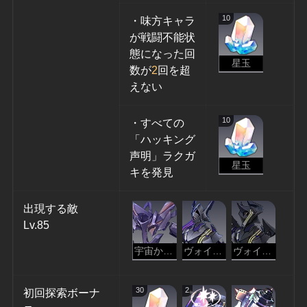
10
・味方キャラ
が戦闘不能状
態になった回
星玉
数が
2
回を超
えない
10
・すべての
「ハッキング
声明」ラクガ
星玉
キを発見
出現する敵
Lv.85
宇宙からの炎
ヴォイドレンジャー・略奪
ヴォイドレンジャー・抹消
30
2
初回探索ボーナ