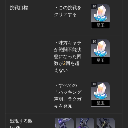
10
挑戦目標
・この挑戦を
クリアする
星玉
10
・味方キャラ
が戦闘不能状
態になった回
星玉
数が
2
回を超
えない
10
・すべての
「ハッキング
声明」ラクガ
星玉
キを発見
出現する敵
Lv.85