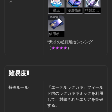
ス
星玉
漫遊指南
精製エーテル
10,000
信用ポイント
*天才の超距離センシング
（
★★★★
）
難易度Ⅱ
特殊ルール
「エーテルラクガキ」フィール
ド内のラクガキギミックを利用
して、封鎖されたエリアを突破
する。