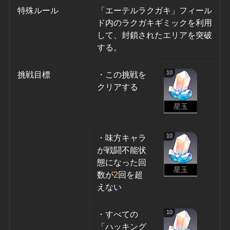
特殊ルール
「エーテルラクガキ」フィール
ド内のラクガキギミックを利用
して、封鎖されたエリアを突破
する。
10
挑戦目標
・この挑戦を
クリアする
星玉
10
・味方キャラ
が戦闘不能状
態になった回
星玉
数が
2
回を超
えない
10
・すべての
「ハッキング