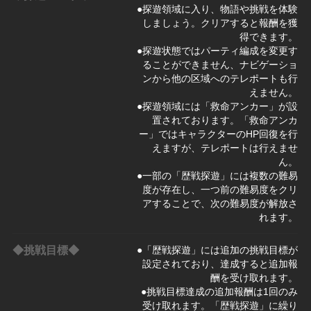
●探遊領域に入り、物語や挑戦を体験
しましょう。クリアすると報酬を獲
得できます。
●探遊状態ではパーティ編成を変更す
ることができません、ナビゲーショ
ンから他の区域へのテレポートも行
えません。
●探遊領域には「救命アンカー」が設
置されております。「救命アンカ
ー」ではキャラクターのHP回復を行
えますが、テレポートは行えませ
ん。
●一部の「歴戦探遊」には複数の難易
度が存在し、一つ前の難易度をクリ
アすることで、次の難易度が解放さ
れます。
◆挑戦目標◆
●「歴戦探遊」には追加の挑戦目標が
設定されており、達成すると追加報
酬を受け取れます。
●挑戦目標達成の追加報酬は1回のみ
受け取れます。「歴戦探遊」に繰り