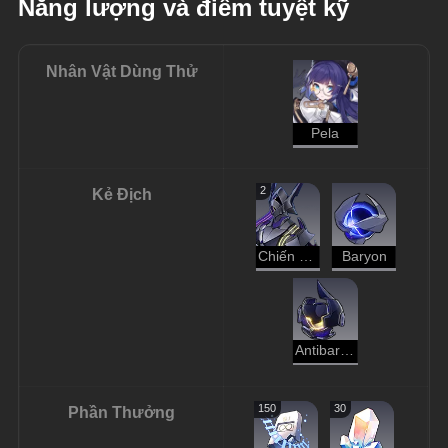
Năng lượng và điểm tuyệt kỹ
Nhân Vật Dùng Thử
Pela
2
Kẻ Địch
Chiến Binh Hư Không - Kẻ Cướp Đoạt
Baryon
Antibaryon
150
30
Phần Thưởng