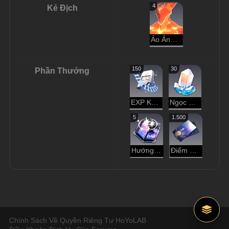
4
Kẻ Địch
Ảo Ảnh Lửa Thiêu
150
30
Phần Thưởng
EXP Khai Phá
Ngọc Ánh Sao
5
1.500
Hướng Dẫn Dạo Chơi
Điểm Tín Dụng
Chính Sách Về Quyền Riêng Tư HoYoLAB