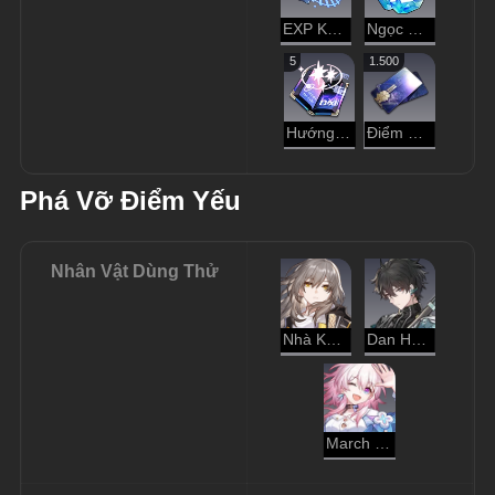
EXP Khai Phá
Ngọc Ánh Sao
5
1.500
Hướng Dẫn Dạo Chơi
Điểm Tín Dụng
Phá Vỡ Điểm Yếu
Nhân Vật Dùng Thử
Nhà Khai Phá - Hủy Diệt
Dan Heng
March 7th