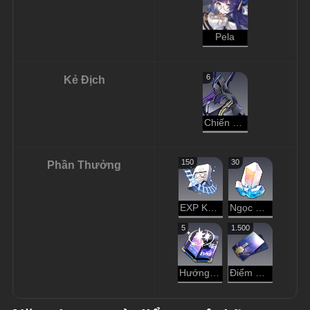
Pela
6
Kẻ Địch
Chiến Binh Hư Không - Kẻ Cướp Đoạt
150
30
Phần Thưởng
EXP Khai Phá
Ngọc Ánh Sao
5
1.500
Hướng Dẫn Dạo Chơi
Điểm Tín Dụng