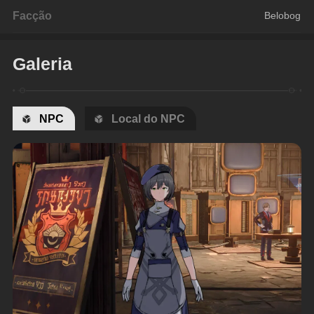
Facção
Belobog
Galeria
NPC
Local do NPC