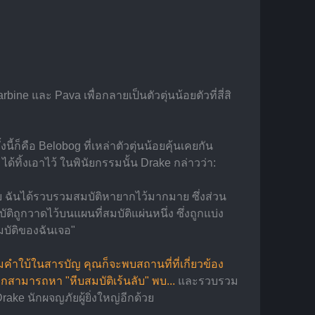
 และ Pava เพื่อกลายเป็นตัวตุ่นน้อยตัวที่สี่สิ 
้ก็คือ Belobog ที่เหล่าตัวตุ่นน้อยคุ้นเคยกัน
ได้ทิ้งเอาไว้ ในพินัยกรรมนั้น Drake กล่าวว่า:
ย ฉันได้รวบรวมสมบัติหายากไว้มากมาย ซึ่งส่วน
ิถูกวาดไว้บนแผนที่สมบัติแผ่นหนึ่ง ซึ่งถูกแบ่ง
มบัติของฉันเจอ"
คำใบ้ในสารบัญ คุณก็จะพบสถานที่ที่เกี่ยวข้อง 
กสามารถหา "หีบสมบัติเร้นลับ" พบ...
และรวบรวม
ake นักผจญภัยผู้ยิ่งใหญ่อีกด้วย