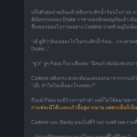
แก๊งตัวตุ่นจ่ายเงินแล้วหยิบกระติกน้ำร้อนโบราณ 
พินัยกรรมของ Drake ราชาแห่งนักผจญภัยแล้ว มันก็ด
ชื่นชอบของโบราณอย่าง Carbine ปวดหัวอยู่ไม่น้
"เฮ้ ดูสิว่าฉันเจออะไรในกระติกน้ำร้อน... กระดาษหนั
Drake..."
"ชู่ว!" จู่ๆ Pava ก็เบาเสียงลง "มีคนกำลังจ้องพวกเราอ
Carbine หยิบกระจกสะท้อนแสงออกมาจากกระเป๋าเป้ 
"เอ๊ะ ทำไมไม่เห็นอะไรเลยล่ะ?"
ถึงแม้ Pava จะมีร่างกายกำยำ แต่ก็ไม่ได้หมายความว
กาแฟจะมีโต๊ะและเก้าอี้อยู่มากมาย แต่ตรงนั้นก็เป
Carbine และ Becky มองไปที่ร้านกาแฟด้วยความตื่
...ผู้อ่านที่รักทุกท่าน คุณรู้ไหมว่าเขาชี้ไปที่ไหน?