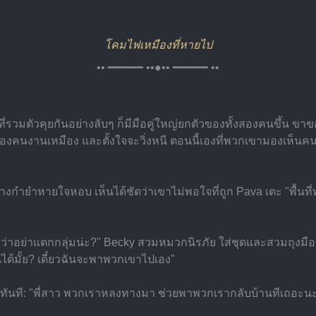
โคมไฟเหมืองที่หายไป
•• ━━━━━ ••●•• ━━━━━ ••
่รวมตัวคุยกันอย่างลับๆ ก็มีมือคู่ใหญ่ยกตัวของทั้งสองคนขึ้น 
งของคนงานเหมือง และตั้งใจจะวิ่งหนี ตอนนี้เองที่พวกเขามองเห็นคน
ร่างกำยำหายใจหอบ เห็นได้ชัดว่าเขาไม่พอใจที่ถูก Pava เตะ "พื
้มั้ยว่าอย่าแตกกลุ่มน่ะ?" Becky สวมหมวกนิรภัย ใส่ชุดและสวมถุ
ันได้มั้ย? เดี๋ยวฉันจะพาพวกเขาไปเอง"
ทันที: "พี่สาว พวกเราหลงทางมา ช่วยพาพวกเรากลับบ้านทีเถอะน