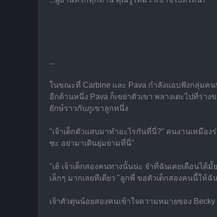
...
ในขณะที่ Carbine และ Pava กำลังแอบฟังกลุ่มคนที
อีกด้านหนึ่ง Pava ก็เขย่าตัวเขา พลางเตะไปที่ร่า
ยักษ์ราวกับภูเขาลูกหนึ่ง
"เจ้าเด็กตัวแสบมาทำอะไรกันที่นี่?" คนงานเหมือง
ซะ อย่ามาเดินยุ่มย่ามที่นี่"
"เฮ้ เจ้าเด็กสองคนทางนั้นน่ะ จำที่ฉันเคยเตือนได
เล็กๆ มากเลยทีเดียว "ลูกพี่ ขอตัวเด็กสองคนนี้ให้ฉ
เจ้าตัวตุ่นน้อยสองคนเข้าใจความหมายของ Becky 