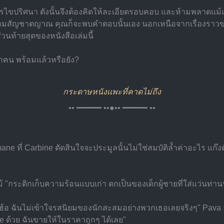
รไขปริศนา ดังนั้นจึงต้องคิดให้ละเอียดรอบคอบ และห้ามพลาดแ
ตามสัญชาตญาณ คุณก็จะพบคำตอบนั้นเอง นอกเหนือจากเรื่องราวของ
ส่วนท้ายสุดของหนังสือเล่มนี้
ทุกคน พร้อมแล้วหรือยัง?
กระดาษหนังแพะที่คาดไม่ถึง
•• ━━━━━ ••●•• ━━━━━ ••
 ที่ Carbine ตัดสินใจจะประมูลนั้นไม่ใช่สมบัติล้ำค่าอะไร แก๊งต
นไม้ "กระติกเก็บความร้อนแบบเก่า ตกเป็นของเด็กผู้ชายที่ใส่แว่นท่านน
ะ? เฮ้อ ฉันไม่เข้าใจรสนิยมของนักสะสมอย่างพวกเธอเลยจริงๆ" Pava จ
ne ด้วย ฉันขายให้ในราคาถูกๆ ได้เลย"