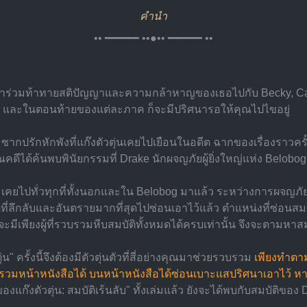
คำนำ
•• ━━━━━ ••●•• ━━━━━ ••
น มาร่วมท้าทายสติปัญญาและความกล้าหาญของเธอไปกับ Becky, Carbine
ิดตาม และในตอนท้ายของแต่ละภาค ก็จะมีปริศนารอให้คุณไปไขอยู่
กปรักหักพังที่แก๊งตัวตุ่นเคยไปเยือนในอดีต ฉากของเรื่องราวครั้งนี
ณคดีได้ค้นพบพินัยกรรมที่ Drake นักผจญภัยผู้ยิ่งใหญ่แห่ง Belobog 
ะเคยไปทั่วทุกที่ทั้งนอกและใน Belobog มาแล้ว ระหว่างการผจญภั
ี่ลึกลับและอันตรายมากที่สุดไปซ่อนเอาไว้แล้ว ตำแหน่งที่ซ่อนสมบัต
ะมีเพียงผู้ที่รวบรวมหีบสมบัติทั้งหมดได้ครบเท่านั้น จึงจะตามหาส
" ครั้งนี้จึงต้องมีตัวตุ่นตัวที่สี่อย่างคุณมาช่วยรวบรวม
เพียงทำตาม
บรวมหน้าหนังสือได้ บนหน้าหนังสือได้ซ่อนเบาะแสปริศนาเอาไว้ หา
งตัวตุ่น: สมบัติเร้นลับ" ทั้งเล่มแล้ว ยังจะได้พบกับสมบัติของ Dr