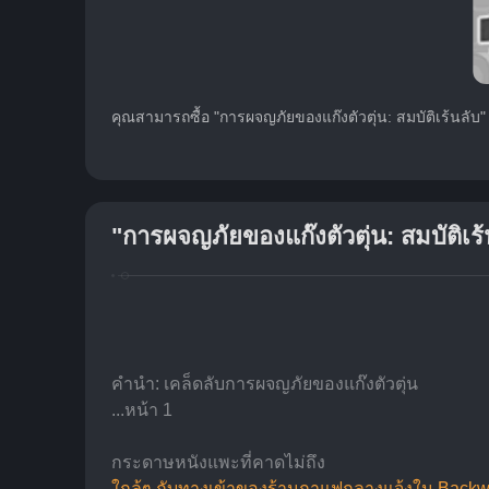
คุณสามารถซื้อ "การผจญภัยของแก๊งตัวตุ่น: สมบัติเร้นลับ" ได
"การผจญภัยของแก๊งตัวตุ่น: สมบัติเร้
คำนำ: เคล็ดลับการผจญภัยของแก๊งตัวตุ่น
...หน้า 1
กระดาษหนังแพะที่คาดไม่ถึง
ใกล้ๆ กับทางเข้าของร้านกาแฟกลางแจ้งใน Backw