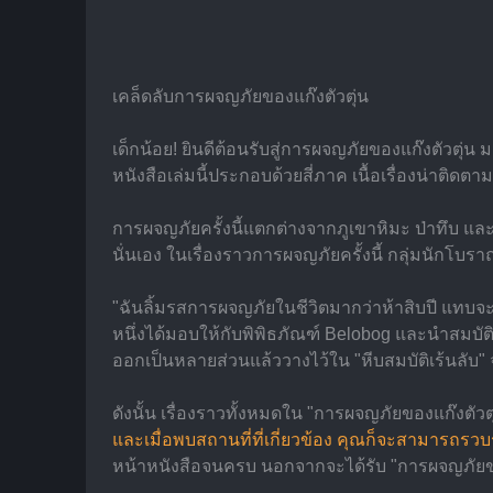
เคล็ดลับการผจญภัยของแก๊งตัวตุ่น
เด็กน้อย! ยินดีต้อนรับสู่การผจญภัยของแก๊งตัวตุ่
หนังสือเล่มนี้ประกอบด้วยสี่ภาค เนื้อเรื่องน่าต
การผจญภัยครั้งนี้แตกต่างจากภูเขาหิมะ ป่าทึบ และซา
นั่นเอง ในเรื่องราวการผจญภัยครั้งนี้ กลุ่มนักโบรา
"ฉันลิ้มรสการผจญภัยในชีวิตมากว่าห้าสิบปี แทบจ
หนึ่งได้มอบให้กับพิพิธภัณฑ์ Belobog และนำสมบัติท
ออกเป็นหลายส่วนแล้ววางไว้ใน "หีบสมบัติเร้นลับ" จ
ดังนั้น เรื่องราวทั้งหมดใน "การผจญภัยของแก๊งตัวตุ่น
และเมื่อพบสถานที่ที่เกี่ยวข้อง คุณก็จะสามารถรว
หน้าหนังสือจนครบ นอกจากจะได้รับ "การผจญภัยของแก๊