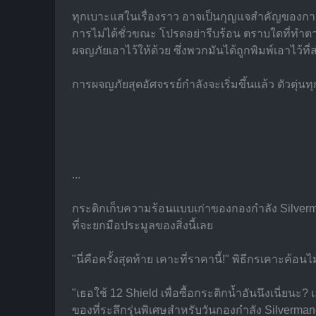
ทุกเบาะแสในเรื่องราว อาจเป็นกุญแจสำคัญของกา
การไม่ได้ชั่วขณะ โปรดอย่ารีบร้อน ตราบใดที่ทำ
ผจญภัยเอาไว้ให้ด้วย ซึ่งพวกมันได้ถูกพิมพ์เอาไว้ที่
การผจญภัยสุดอัศจรรย์กำลังจะเริ่มขึ้นแล้ว ตัวตุ่น
...
กระติกเก็บความร้อนแบบเก่าของกองกำลัง Silvermane
ที่จะยกมือประมูลของสิ่งนี้เลย
"นี่คือครั้งสุดท้าย เคาะที่ราคานี้!" พิธีกรเคาะค้อ
"เธอใช้ 12 Shield เพื่อซื้อกระติกน้ำอันนึงเนี่ยน
ของที่ระลึกรุ่นพิเศษสำหรับวันกองกำลัง Silverma