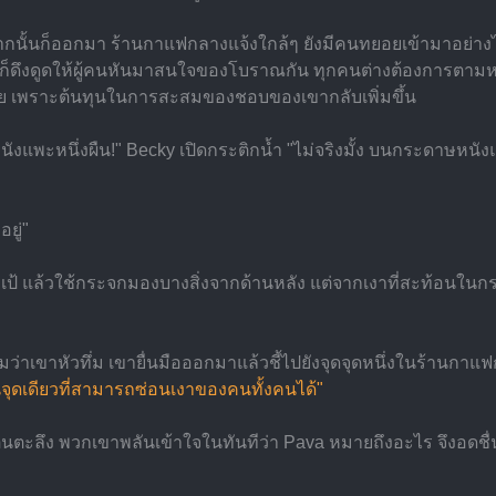
จากนั้นก็ออกมา ร้านกาแฟกลางแจ้งใกล้ๆ ยังมีคนทยอยเข้ามาอย่าง
ึงดูดให้ผู้คนหันมาสนใจของโบราณกัน ทุกคนต่างต้องการตามหาเบาะแส
อย เพราะต้นทุนในการสะสมของชอบของเขากลับเพิ่มขึ้น
งแพะหนึ่งผืน!" Becky เปิดกระติกน้ำ "ไม่จริงมั้ง บนกระดาษหนังแพะพู
ยู่"
แล้วใช้กระจกมองบางสิ่งจากด้านหลัง แต่จากเงาที่สะท้อนในกระจก
่าเขาหัวทึ่ม เขายื่นมือออกมาแล้วชี้ไปยังจุดจุดหนึ่งในร้านกาแฟกล
็นจุดเดียวที่สามารถซ่อนเงาของคนทั้งคนได้"
นตะลึง พวกเขาพลันเข้าใจในทันทีว่า Pava หมายถึงอะไร จึงอดชื่น