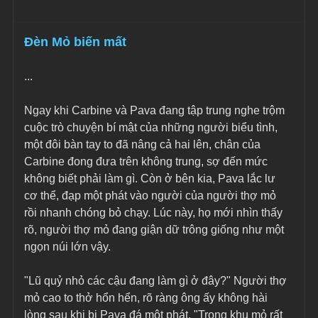
Đèn Mỏ biến mất
...
Ngay khi Carbine và Pava đang tập trung nghe trộm 
cuộc trò chuyện bí mật của những người biểu tình, 
một đôi bàn tay to đã nâng cả hai lên, chân của 
Carbine đong đưa trên không trung, sợ đến mức 
không biết phải làm gì. Còn ở bên kia, Pava lắc lư 
cơ thể, đạp một phát vào người của người thợ mỏ 
rồi nhanh chóng bỏ chạy. Lúc này, họ mới nhìn thấy 
rõ, người thợ mỏ đang giận dữ trông giống như một 
ngọn núi lớn vậy.
"Lũ quỷ nhỏ các cậu đang làm gì ở đây?" Người thợ 
mỏ cao to thở hổn hển, rõ ràng ông ấy không hài 
lòng sau khi bị Pava đá một phát. "Trong khu mỏ rất 