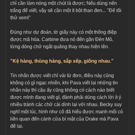
chỉ cần làm nóng một chút là được; Nếu dùng nến 
trắng để viết, vậy sẽ cần một ít bột than đen... "Để tôi 
thử xem!"
Đúng như dự đoán, tờ giấy này có một thông điệp 
được mã hóa. Carbine đưa nó đến gần Đèn Mỏ, 
từng dòng chữ ngắt quãng thay nhau hiện lên.
"Kệ hàng, thùng hàng, sắp xếp, giống nhau."
Tin nhắn được viết chỉ vài từ đơn, điều này cũng 
không có gì ngạc nhiên, khi Pava viết lại những tin 
nhắn này thì cậu ấy cũng không có cách nào biết 
được mình đang viết gì, đành phải dùng cách lời ít ý 
nhiều tránh các chữ cái dính lại với nhau. Becky suy 
nghĩ một lúc, hình như cô đã hiểu được manh mối có 
liên quan đến cánh cửa bí mật của Drake mà Pava 
để lại.