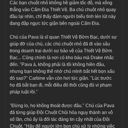
Các bạn chuột nhỏ không hề giảm tốc độ, mà xông 
thẳng vào Cấm Địa Thiết Vệ. Ba chú chuột nhỏ quay 
đầu lại nhìn, chỉ thấy đám người biểu tình lén lút này 
đang đập ngực tức giận bên ngoài Cấm Địa.
Chú của Pava là sĩ quan Thiết Vệ Bờm Bạc, dưới sự 
giúp đỡ của chú, các chú chuột nhỏ đã đi vào sâu 
trong doanh trại dưới sự bảo vệ của Thiết Vệ Bờm 
Bạc... Cũng chính là nơi có kho báu mà Drake nhắc 
đến. "Pava à, không phải là tôi không hiền đâu, 
nhưng bạn không thể nhờ chú mình bắt hết bọn xấu 
đó sao?" Carbine vẫn còn hơi tức giận. "Lúc trước 
họ đã bắt bạn đi, mỗi điều đó thôi cũng đủ vi phạm 
pháp luật rồi."
"Đừng lo, họ không thoát được đâu." Chú của Pava 
đã từng giúp Đội Chuột Chũi hóa nguy thành an vô 
số lần, chú ấy là đối tác đáng tin cậy nhất của Đội 
Chuột. "Hãy để người lớn bọn chú xử lý những việc 