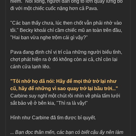
hiểm." Nói xong, người đàn ông to lớn quay lưng bỏ 
đi với một chiếc cuốc nặng hơn cả Pava.
"Các bạn thấy chưa, lúc then chốt vẫn phải nhờ vào 
tôi." Becky khoái chí cầm chiếc mũ an toàn trên đầu, 
"Hai bạn vừa nghe trộm cái gì vậy?"
Pava đang định chỉ vị trí của những người biểu tình, 
chợt phát hiện ra ở đó không còn ai cả, chỉ còn lại 
cánh cửa lạnh lẽo.
"Tôi nhớ họ đã nói: Hãy để mọi thứ trở lại như 
cũ, hãy để những vì sao quay trở lại bầu trời..."
Carbine suy nghĩ một chút rồi nhìn về phía tấm lưới 
sắt bảo vệ ở bên kia, "Thì ra là vậy!"
Hình như Carbine đã tìm được bí quyết.
... Bạn đọc thân mến, các bạn có biết cậu ấy nên làm 