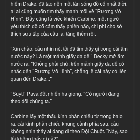
hiểm Drake, đã tạo nên một làn sóng đồ cổ nhất thời, 
ai ai cũng muốn tìm thấy manh mối về "Rương Vô 
Hình". Đây cũng là việc khiến Carbine, một người 
yêu thích đồ cổ cảm thấy phiền não, chi phí cho sở 
thích sưu tập của cậu lại tăng thêm rồi.
"Xin chào, cậu nhìn nè, tôi đã tìm thấy gì trong cái ấm 
nước này? Là một mảnh giấy da dê!" Becky mở ấm 
nước ra. "Không phải chứ, trên mảnh giấy da dê có 
nhắc đến "Rương Vô Hình", chẳng lẽ cái này có liên 
quan đến Drake..."
"Suỵt!" Pava đột nhiên hạ giọng, "Có người đang 
theo dõi chúng ta."
Carbine lấy một thấu kính phản chiếu từ trong balo 
ra, cái kính phản chiếu khung cảnh phía sau, cậu 
không nhìn thấy ai đang đi theo Đội Chuột. "Này, sao 
tôi không thấy gì cả?"