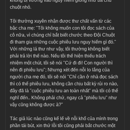
không bị vướng vào nguy hiểm giống như ba chú 
chuột nhỏ.
Tôi thường xuyên nhận được thư chất vấn từ các 
bậc cha mẹ: "Tôi không muốn con tôi đọc sách của 
cô nữa, vì chúng chỉ bắt biết chước theo Đội Chuột 
đi tham gia những cuộc phiêu lưu nguy hiểm gì đó." 
Với những lá thư như vậy, tôi thường không biết 
phải trả lời thế nào. Nếu tôi thể hiện thiếu trách 
nhiệm một chút, tôi sẽ nói "Cứ đi đi! Con người thì 
nên đi phiêu lưu"; Nhưng xét đến nỗi lo lắng của 
người cha mẹ đó, tôi sẽ nói "Chỉ cần ở nhà đọc sách 
thì có thể phiêu lưu, không cần chịu bất kỳ rủi ro nào, 
đây đã là "cuộc phiêu lưu an toàn nhất" mà tôi có thể 
nghĩ đến.. Không phải chứ, ngay cả "phiêu lưu" như 
vậy cũng không được à?"
Tác giả lúc nào cũng kể lể về nỗi khổ của mình trong 
phần tái bút, xin thứ lỗi tôi cũng phải bắt chước một 