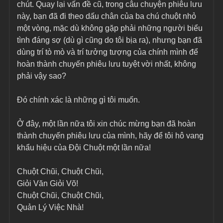
chút. Quay lại vấn đề cũ, trong câu chuyện phiêu lưu 
này, bạn đã đi theo dấu chân của ba chú chuột nhỏ 
một vòng, mặc dù không gặp phải những người biểu 
tình đáng sợ (dù gì cũng do tôi bịa ra), nhưng bạn đã 
dùng trí tò mò và trí tưởng tượng của chính mình để 
hoàn thành chuyến phiêu lưu tuyệt vời nhất, không 
phải vậy sao?
Đó chính xác là những gì tôi muốn.
Ở đây, một lần nữa tôi xin chúc mừng bạn đã hoàn 
thành chuyến phiêu lưu của mình, hãy để tôi hô vang 
khẩu hiệu của Đội Chuột một lần nữa!
Chuột Chũi, Chuột Chũi,
Giỏi Văn Giỏi Võ!
Chuột Chũi, Chuột Chũi,
Quản Lý Việc Nhà!