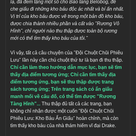
lạ, đã đem tặng một số cho Bảo tàng Belobog, để 
che giấu đi những kho báu độc ác nhất và bí ẩn nhất. 
Vị trí của kho báu được vẽ trong một bản đồ kho báu, 
được chia thành nhiều phần và cất vào "Rương Vô 
Hình", chỉ người nào thu thập được toàn bộ rương 
mới có thể tìm thấy kho báu của tôi."
Vì vậy, tất cả câu chuyện của "Đội Chuột Chũi Phiêu 
Lưu" lần này cần chú chuột thứ tư là bạn đi thu thập. 
Chỉ cần làm theo hướng dẫn mục lục, bạn sẽ tìm 
thấy địa điểm tương ứng; Chỉ cần tìm thấy địa 
điểm tương ứng, bạn sẽ thu thập được trang 
sách tương ứng; Trên trang sách có ẩn giấu 
manh mối về câu đố, có thể tìm được "Rương 
Tàng Hình"... 
Thu thập đủ tất cả các trang, bạn 
không chỉ nhận được một cuốn "Đội Chuột Chũi 
Phiêu Lưu: Kho Báu Ẩn Giấu" hoàn chỉnh, mà còn 
tìm thấy kho báu của nhà thám hiểm vĩ đại Drake.