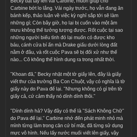
Becky đặt tay lên vai Carbine, muốn giúp cho 
Carbine bớt lo lắng. Vài ngày trước, họ vẫn đang ăn 
bánh kếp, thảo luận về việc kỳ nghỉ sắp tới sẽ làm 
những gì; Còn bây giờ, họ lại bị cuốn vào một âm 
mưu không thể tưởng tượng được. Rốt cuộc tại sao 
những người biểu tình đó lại muốn có được kho 
báu, cánh cửa bí ẩn mà Drake giấu dưới lòng đất 
nằm ở đâu, và rốt cuộc Pava sẽ bị đối xử như thế 
nào... Cô không thể hình dung ra trong nhất thời.
"Khoan đã," Becky nhặt một tờ giấy lên, đây là giấy 
viết thư của trường Ba Con Chuột, vậy có nghĩa là tờ 
giấy này do Pava để lại. "Nhưng không có gì trên tờ 
giấy cả, cứ cảm thấy nó dính dính thôi."
"Dính dính hả? Vậy đây có thể là "Sách Không Chữ" 
do Pava để lại." Carbine nhớ đến phát minh nhỏ mà 
mình từng làm trong căn cứ bí mật, đã từng sử dụng 
mực vô hình. Nếu lấy nước muối viết lên giấy, vậy 