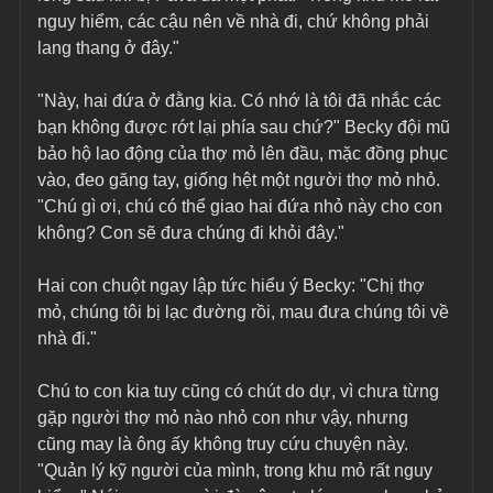
nguy hiểm, các cậu nên về nhà đi, chứ không phải 
lang thang ở đây."
"Này, hai đứa ở đằng kia. Có nhớ là tôi đã nhắc các 
bạn không được rớt lại phía sau chứ?" Becky đội mũ 
bảo hộ lao động của thợ mỏ lên đầu, mặc đồng phục 
vào, đeo găng tay, giống hệt một người thợ mỏ nhỏ. 
"Chú gì ơi, chú có thể giao hai đứa nhỏ này cho con 
không? Con sẽ đưa chúng đi khỏi đây."
Hai con chuột ngay lập tức hiểu ý Becky: "Chị thợ 
mỏ, chúng tôi bị lạc đường rồi, mau đưa chúng tôi về 
nhà đi."
Chú to con kia tuy cũng có chút do dự, vì chưa từng 
gặp người thợ mỏ nào nhỏ con như vậy, nhưng 
cũng may là ông ấy không truy cứu chuyện này. 
"Quản lý kỹ người của mình, trong khu mỏ rất nguy 