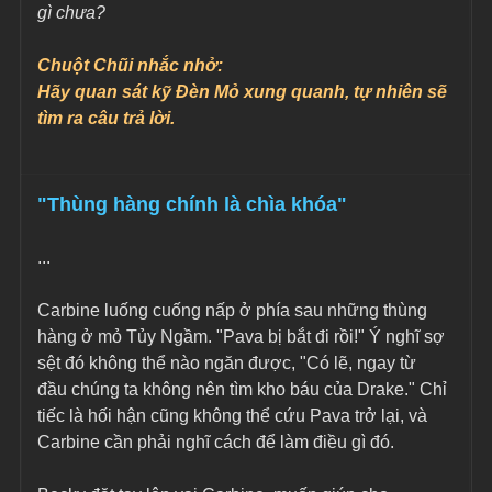
gì chưa?
Chuột Chũi nhắc nhở:
Hãy quan sát kỹ Đèn Mỏ xung quanh, tự nhiên sẽ 
tìm ra câu trả lời.
"Thùng hàng chính là chìa khóa"
...
Carbine luống cuống nấp ở phía sau những thùng 
hàng ở mỏ Tủy Ngầm. "Pava bị bắt đi rồi!" Ý nghĩ sợ 
sệt đó không thể nào ngăn được, "Có lẽ, ngay từ 
đầu chúng ta không nên tìm kho báu của Drake." Chỉ 
tiếc là hối hận cũng không thể cứu Pava trở lại, và 
Carbine cần phải nghĩ cách để làm điều gì đó.