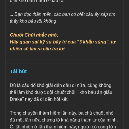
biết kho báu nằm ở đâu rồi.
... Bạn đọc thân mến, các bạn có biết cậu ấy sắp tìm 
thấy kho báu rồi không
Chuột Chũi nhắc nhở:
Hãy quan sát kỹ sự bày trí của "3 khẩu súng", tự 
nhiên sẽ tìm ra câu trả lời.
Tái bút
Dù là câu đố khó giải đến đâu đi nữa, cũng không 
thể làm khó được đội chuột chũi, "kho báu ẩn giấu 
Drake" nay đã đi đến hồi kết.
Trong chuyến thám hiểm lần này, ba chú chuột nhỏ 
đã một lần nữa chứng tỏ khả năng thám tử của mình. 
Ồ, tất nhiên ở lần thám hiểm này, người có công lớn 