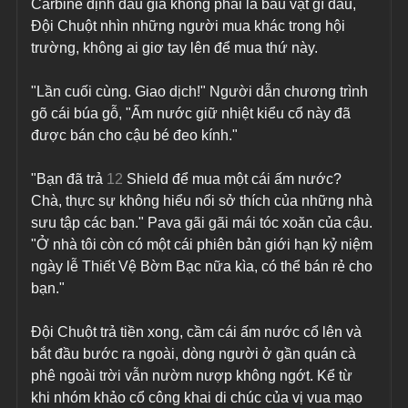
Carbine định đấu giá không phải là báu vật gì đâu, 
Đội Chuột nhìn những người mua khác trong hội 
trường, không ai giơ tay lên để mua thứ này.
"Lần cuối cùng. Giao dịch!" Người dẫn chương trình 
gõ cái búa gỗ, "Ấm nước giữ nhiệt kiểu cổ này đã 
được bán cho cậu bé đeo kính."
"Bạn đã trả 
12
 Shield để mua một cái ấm nước? 
Chà, thực sự không hiểu nổi sở thích của những nhà 
sưu tập các bạn." Pava gãi gãi mái tóc xoăn của cậu. 
"Ở nhà tôi còn có một cái phiên bản giới hạn kỷ niệm 
ngày lễ Thiết Vệ Bờm Bạc nữa kìa, có thể bán rẻ cho 
bạn."
Đội Chuột trả tiền xong, cầm cái ấm nước cổ lên và 
bắt đầu bước ra ngoài, dòng người ở gần quán cà 
phê ngoài trời vẫn nườm nượp không ngớt. Kể từ 
khi nhóm khảo cổ công khai di chúc của vị vua mạo 