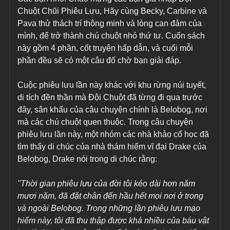
Chuột Chũi Phiêu Lưu, Hãy cùng Becky, Carbine và 
Pava thử thách trí thông minh và lòng can đảm của 
mình, để trở thành chú chuột nhỏ thứ tư. Cuốn sách 
này gồm 4 phần, cốt truyện hấp dẫn, và cuối mỗi 
phần đều sẽ có một câu đố chờ bạn giải đáp.
Cuộc phiêu lưu lần này khác với khu rừng núi tuyết, 
di tích đền thần mà Đội Chuột đã từng đi qua trước 
đây, sân khấu của câu chuyện chính là Belobog, nơi 
mà các chú chuột quen thuộc. Trong câu chuyện 
phiêu lưu lần này, một nhóm các nhà khảo cổ học đã 
tìm thấy di chúc của nhà thám hiểm vĩ đại Drake của 
Belobog, Drake nói trong di chúc rằng:
"Thời gian phiêu lưu của đời tôi kéo dài hơn năm 
mươi năm, đã đặt chân đến hầu hết mọi nơi ở trong 
và ngoài Belobog. Trong những lần phiêu lưu mạo 
hiểm này, tôi đã thu thập được khá nhiều của báu vật 