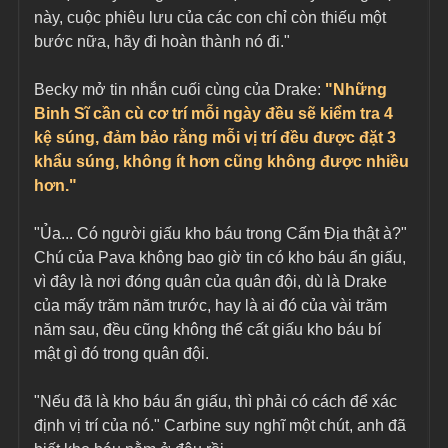
này, cuộc phiêu lưu của các con chỉ còn thiếu một 
bước nữa, hãy đi hoàn thành nó đi."
Becky mở tin nhắn cuối cùng của Drake: 
"Những 
Binh Sĩ cần cù cơ trí mỗi ngày đều sẽ kiểm tra 4 
kệ súng, đảm bảo rằng mỗi vị trí đều được đặt 3 
khẩu súng, không ít hơn cũng không được nhiều 
hơn."
"Ủa... Có người giấu kho báu trong Cấm Địa thật à?" 
Chú của Pava không bao giờ tin có kho báu ẩn giấu, 
vì đây là nơi đóng quân của quân đội, dù là Drake 
của mấy trăm năm trước, hay là ai đó của vài trăm 
năm sau, đều cũng không thể cất giấu kho báu bí 
mật gì đó trong quân đội.
"Nếu đã là kho báu ẩn giấu, thì phải có cách để xác 
định vị trí của nó." Carbine suy nghĩ một chút, anh đã 