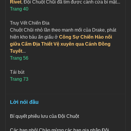
Rivet
, Đội Chuột Chũi đã tìm được cánh cửa bí mật...
Trang 40
Truy Vết Chiến Địa
Chuột Chũi nhỏ lần theo manh mối của Drake, phát 
hiện kho báu ẩn giấu ở 
Công Sự Chiến Hào nối 
giữa Cấm Địa Thiết Vệ xuyên qua Cánh Đồng 
Tuyết
...
Trang 56
Tái bút
Trang 73
Lời nói đầu
Bí quyết phiêu lưu của Đội Chuột
Các bạn nhỏ! Chào mừng các bạn gia nhập Đội 