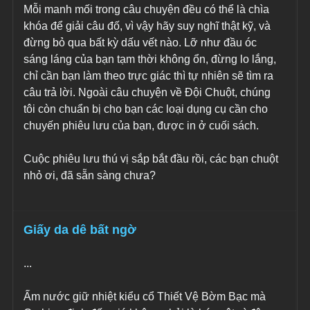
Mỗi manh mối trong câu chuyện đều có thể là chìa 
khóa để giải câu đố, vì vậy hãy suy nghĩ thật kỹ, và 
đừng bỏ qua bất kỳ dấu vết nào. Lỡ như đầu óc 
sáng láng của bạn tạm thời không ổn, đừng lo lắng, 
chỉ cần bạn làm theo trực giác thì tự nhiên sẽ tìm ra 
câu trả lời. Ngoài câu chuyện về Đội Chuột, chúng 
tôi còn chuẩn bị cho bạn các loại dụng cụ cần cho 
chuyến phiêu lưu của bạn, được in ở cuối sách.
Cuộc phiêu lưu thú vị sắp bắt đầu rồi, các bạn chuột 
nhỏ ơi, đã sẵn sàng chưa?
Giấy da dê bất ngờ
...
Ấm nước giữ nhiệt kiểu cổ Thiết Vệ Bờm Bạc mà 