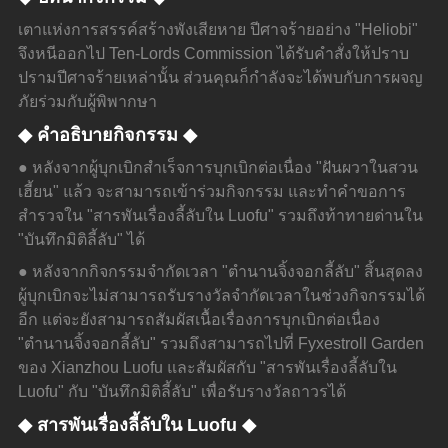
เตาแห่งการสรรค์สร้างพังเสียหาย ปีศาจร้ายอย่าง "Heliobi" 
จึงหนีออกไป Ten-Lords Commission ได้รับคำสั่งให้ปราบ
ปรามปีศาจร้ายเหล่านั้น ส่วนคุณก็กำลังจะได้พบกับการผจญ
ภัยร่วมกับผู้พิพากษา
◆ คำอธิบายกิจกรรม ◆
● หลังจากผู้บุกเบิกสำเร็จการบุกเบิกต่อเนื่อง "ฝันผวาในสวน
เฮี้ยน" แล้ว จะสามารถเข้าร่วมกิจกรรม และทำคำขอการ
สำรวจใน "สารพันเรื่องลี้ลับใน Luofu" รวมถึงท้าทายด่านใน 
"บันทึกมิติลี้ลับ" ได้
● หลังจากกิจกรรมจำกัดเวลา "ตำนานจิ้งจอกลี้ลับ" สิ้นสุดลง 
ผู้บุกเบิกจะไม่สามารถรับรางวัลจำกัดเวลาในช่วงกิจกรรมได้
อีก แต่จะยังสามารถสัมผัสเนื้อเรื่องการบุกเบิกต่อเนื่อง 
"ตำนานจิ้งจอกลี้ลับ" รวมถึงสามารถไปที่ Fyxestroll Garden 
ของ Xianzhou Luofu และสัมผัสกับ "สารพันเรื่องลี้ลับใน 
Luofu" กับ "บันทึกมิติลี้ลับ" เพื่อรับรางวัลถาวรได้
◆ สารพันเรื่องลี้ลับใน Luofu ◆