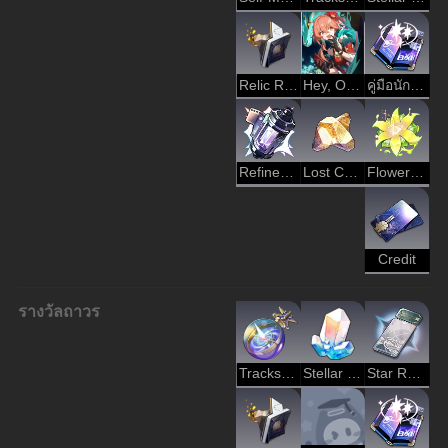
Relic Remains
Hey, Over Here
คู่มือนักเดินทาง
Refined Aether
Lost Crystal
Flower of Eternity
Credit
รางวัลถาวร
Tracks of Destiny
Stellar Jade
Star Rail Pass