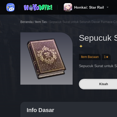
Honkai: Star Rail
Beranda
/
Item Tas
/
Sepucuk Surat untuk Seluruh Dasar Furnace C
Sepucuk S
Item Bacaan
1★
Sepucuk Surat untuk S
Kisah
Info Dasar