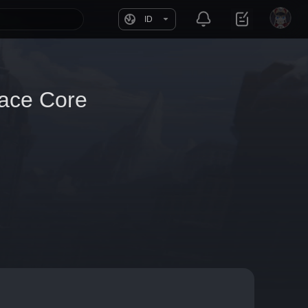
ID
nace Core