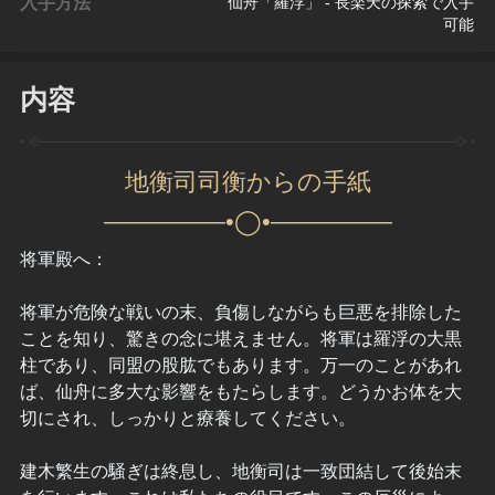
入手方法
仙舟「羅浮」 - 長楽天の探索で入手
可能
内容
地衡司司衡からの手紙
—————•◯•—————
将軍殿へ：
将軍が危険な戦いの末、負傷しながらも巨悪を排除した
ことを知り、驚きの念に堪えません。将軍は羅浮の大黒
柱であり、同盟の股肱でもあります。万一のことがあれ
ば、仙舟に多大な影響をもたらします。どうかお体を大
切にされ、しっかりと療養してください。
建木繁生の騒ぎは終息し、地衡司は一致団結して後始末