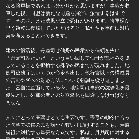
なる将軍様であればお分かりかと思いますが、事態が収
束した後、同盟は新たな司鼎を羅浮に派遣するはずで
す。その時、また波風が立つ恐れがあります。将軍様が
早く執務に復帰していただけると、私たちも事前に対応
策を考えることができます。
建木の復活後、丹鼎司は仙舟の民衆から信頼を失い、
「丹鼎司みたいだ」という言い回しで仙舟が悪巧みを隠
していることを揶揄する殊俗の民までが現れました。地
衡司総務庁はいくつか命令を出し、執行官以下の構成員
の言動や客への対応方法について強調を繰り返しまし
た。困難に直面している今、地衡司は事態の沈静化を最
優先とし、外部の者との対立激化を回避しなければなり
ません。
人々にとって医薬はとても重要です。帝弓の勅令に合っ
た医学で殊俗の民を病から救い手助けすることも、寿瘟
禍祖に対抗する重要な方式です。私は、丹鼎司に対する