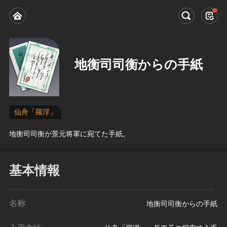
地衡司司衡からの手紙
仙舟「羅浮」
地衡司司衡が景元将軍に宛てた手紙。
基本情報
名称
地衡司司衡からの手紙