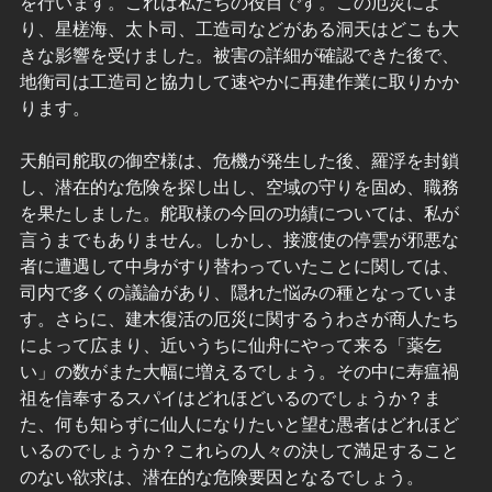
を行います。これは私たちの役目です。この厄災によ
り、星槎海、太卜司、工造司などがある洞天はどこも大
きな影響を受けました。被害の詳細が確認できた後で、
地衡司は工造司と協力して速やかに再建作業に取りかか
ります。
天舶司舵取の御空様は、危機が発生した後、羅浮を封鎖
し、潜在的な危険を探し出し、空域の守りを固め、職務
を果たしました。舵取様の今回の功績については、私が
言うまでもありません。しかし、接渡使の停雲が邪悪な
者に遭遇して中身がすり替わっていたことに関しては、
司内で多くの議論があり、隠れた悩みの種となっていま
す。さらに、建木復活の厄災に関するうわさが商人たち
によって広まり、近いうちに仙舟にやって来る「薬乞
い」の数がまた大幅に増えるでしょう。その中に寿瘟禍
祖を信奉するスパイはどれほどいるのでしょうか？ま
た、何も知らずに仙人になりたいと望む愚者はどれほど
いるのでしょうか？これらの人々の決して満足すること
のない欲求は、潜在的な危険要因となるでしょう。