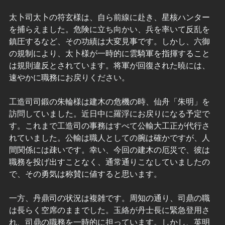
太卜司太卜の符玄様は、自ら前線に赴き、星核ハンター
を捕らえました。危険に立ち向かい、兵を率いて反乱を
鎮圧するなど、その功績は大変見事です。しかし、六御
の規制により、太卜様が一時的に雲騎軍を指揮すること
は規則違反とされています。将軍が回復された暁には、
速やかに職務にお戻りください。
工造司司鍛の朱輪様は建木の危機の時、仙舟「朱明」を
訪問していました。近日中に羅浮にお戻りになる予定で
す。これまで工造司の事務はすべて公輸大工正が代行さ
れていました。公輸は職人としての腕は確かですが、人
間関係には疎いです。幸い、今回の建木の厄災で、彼は
職務を投げ出すことなく、通常通りこなしていましたの
で、その勇気は称賛に値すると思います。
一方、丹鼎司の状況は複雑です。周知の通り、司鼎の職
は長らく空席のままでした。玉絡が丹士長に緊急登用さ
れ、司鼎の職務を一時的に担っています。しかし、英明