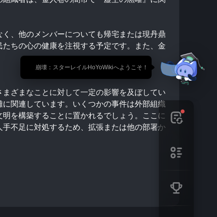
なく、他のメンバーについても帰宅または現丹鼎
民たちの心の健康を注視する予定です。また、金
🎉 崩壊：スターレイルHoYoWikiへようこそ！
さまざまなことに対して一定の影響を及ぼしてい
雑に関連しています。いくつかの事件は外部組織
文明を構築することに置かれるでしょう。ここに
人手不足に対処するため、拡張または他の部署か