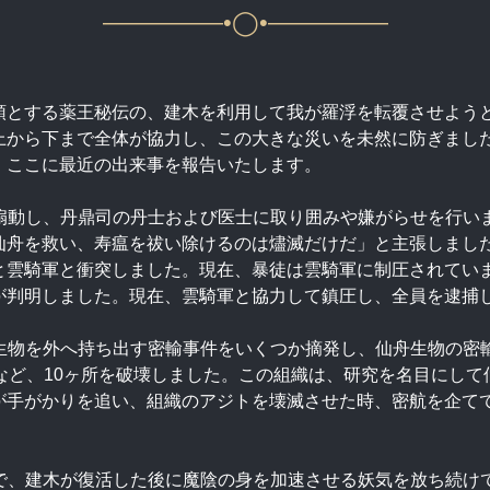
—————•◯•—————
領とする薬王秘伝の、建木を利用して我が羅浮を転覆させよう
上から下まで全体が協力し、この大きな災いを未然に防ぎまし
、ここに最近の出来事を報告いたします。
を扇動し、丹鼎司の丹士および医士に取り囲みや嫌がらせを行
仙舟を救い、寿瘟を祓い除けるのは燼滅だけだ」と主張しまし
と雲騎軍と衝突しました。現在、暴徒は雲騎軍に制圧されてい
が判明しました。現在、雲騎軍と協力して鎮圧し、全員を逮捕
の生物を外へ持ち出す密輸事件をいくつか摘発し、仙舟生物の
など、10ヶ所を破壊しました。この組織は、研究を名目にし
が手がかりを追い、組織のアジトを壊滅させた時、密航を企て
どで、建木が復活した後に魔陰の身を加速させる妖気を放ち続