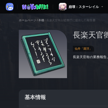
崩壊：スターレイル
ホームページ
/
本棚
/
長楽天官衙が総務庁に提出した報告書
長楽天官
仙舟「羅浮」
長楽天官衙の業務報告
基本情報