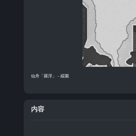
仙舟「羅浮」 - 綏園
内容