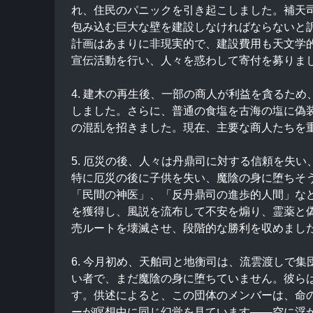
れ、住民のパニックを引き起こしました。補天
包み込む巨大な壁を建設しなければならないと
計画はあまりに非現実的で、建設費用も天文学
宣伝活動を行い、人々を惑わして寄付を募りま
4. 建木の再生後、一部の商人が利益を貪るた
しました。さらに、普通の食塩を古海の塩に偽
の混乱を招きました。現在、主要な商人たちを
5. 厄災の後、人々は丹鼎司に対する信頼を失
特に厄災の後に子供を失い、魔陰の身に堕ちそ
「民間の神医」、「反丹鼎司の進歩的人間」な
を獲得し、風説を流布して不安を煽り、霊薬と
売ルートを壊滅させ、段階的な勝利を収めまし
6. 今月初め、天舶司と地衡司は、流雲渡しで
い者で、まだ魔陰の身に堕ちていません。彼ら
す。供述によると、この団体のメンバーは、命
ーが瞑想中に同じ幻覚を見ています――空に浮