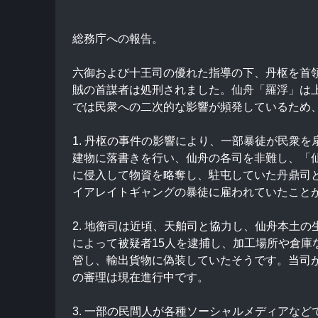
総務庁への報告。
六御および十王司の優れた指導の下、丹枢を首
賊の首謀者は処刑されました。仙舟「羅浮」は
では民衆への二次的な影響が頻発しているため
1. 丹枢の事件の影響により、一部暴徒が民衆
建物に落書きを行い、仙舟の各司を非難し、「
に侵入して物資を略奪し、駐屯していた丹鼎司
イアレイトギャングの暴徒に雇われていたこと
2. 地衡司は近頃、天舶司と協力し、仙舟本土
によって被疑者15人を逮捕し、加工場所や倉庫
管し、輸出貨物に偽装していたそうです。当司
の審理は現在進行中です。
3. 一部の民間人が各種ソーシャルメディアな