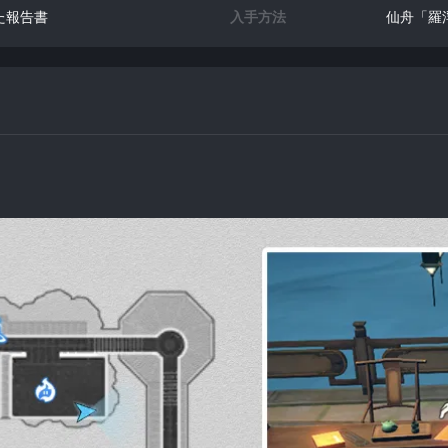
た報告書
入手方法
仙舟「羅