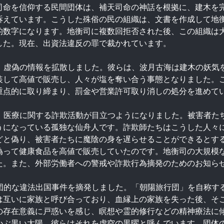
司命を信仰する民間団体は、補天司命の神話を根拠に、建木を
訴えています。こうした殊俗の民の組織は、文書を作成して地
的数字になります。地衡司に複数回拒否された後、この組織は
した。現在、出資法違反の罪で裁かれています。
め、虚偽の情報を拡散しました。彼らは、波月古海は建木の妖
装して高値で販売し、人々が塩を奪い合う事態となりました。
重点的に取り締まり、罰金や営業許可取り消しの処分を進めて
い、医療に関する詐欺活動が目立つようになりました。被害者
うになっている孤独な仙舟人です。詐欺師たちはこうした人々
どと偽り、被害者たちに魔陰の身を遅らせることができるとす
偽って健康食品を高値で販売していたのです。地衡司の大規模
た。また、外部労働者への警戒や詐欺行為摘発のためのお知ら
集団的な違法出国事件を摘発しました。「朝陽旅行団」を自称
は互いに家族と呼び合っており、血縁上の家族を失った後、そ
の存在意義に戸惑いを感じ、瞑想や霊的修行などの精神療法に
かぶ黒い太陽、彼らはそれを虚空の黒曜と呼んでいます。団体