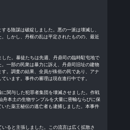
とする陰謀は破綻しました。悪の一派は壊滅し、
た。しかし、丹枢の乱は平定されたものの、最近
いました。暴徒たちは先週、丹鼎司の臨時駐屯地で
た。一部の民衆は暴力に訴え、丹鼎司旧址の建物
ます。調査の結果、全員が殊俗の民であり、アナ
しています。事件の審理は現在進行中です。
密輸に関与した犯罪者集団を壊滅させました。作戦
て仙舟本土の生物サンプルを大量に密輸ならびに保
ていた薬王秘伝の逃亡者も逮捕しました。本事件
けていると主張しました。この流言は広く拡散さ