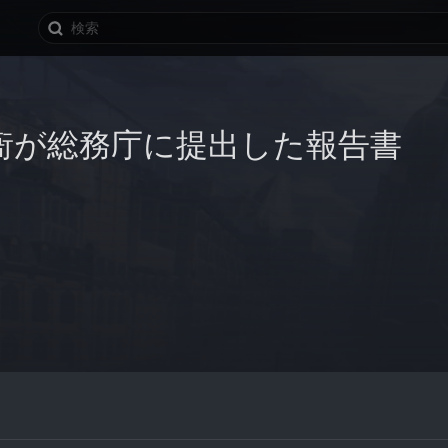
衙が総務庁に提出した報告書
。