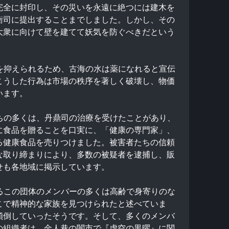
完全に封印し、その災いを永遠に絶つには建木を
衡司に提出することまでしました。しかし、その
大衆に向けて壁を建てて妖気を防ぐべきだという
気を抑えられるため、古海の水は薬になれると宣伝
こうした行為は市場の秩序を著しく破壊し、物価
います。
たちの多くは、丹鼎司の治療を受けたことがあり、
に食品を贈ることを口実に、「健康の専門家」、
る健康食品を売りつけました。被害者たちの信頼
な取り締まりにより、多数の被疑者を逮捕し、販
せも各地域に掲示しています。
するこの団体のメンバーの多くは高齢で身寄りのな
こで精神的な家族を見つけられたと述べていま
傾倒していったそうです。そして、多くのメンバ
の組織者は、金人巷の闇市で『虚空の黒曜』に関