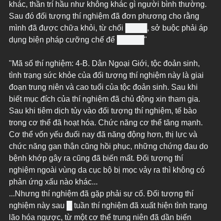
khác, thần trí hầu như không khác gì người bình thường. 
Sau đó đối tượng thí nghiệm đã đơn phương cho rằng 
mình đã được chữa khỏi, từ chối ████, sở buộc phải áp 
dụng biện pháp cưỡng chế để █████"
"Mã số thí nghiệm: 4-B. Dân Ngoại Giới, tộc đoản sinh, 
tình trạng sức khỏe của đối tượng thí nghiệm này là giai 
đoạn trung niên và cao tuổi của tộc đoản sinh. Sau khi 
biết mục đích của thí nghiệm đã chủ động xin tham gia. 
Sau khi tiêm dịch tủy vào đối tượng thí nghiệm, tế bào 
trong cơ thể đã hoạt hóa. Chức năng cơ thể tăng mạnh. 
Cơ thể vốn yếu đuối nay đã năng động hơn, thị lực và 
chức năng gan thận cũng hồi phục, những chứng đau do 
bệnh khớp gây ra cũng đã biến mất. Đối tượng thí 
nghiệm ngoài vùng da cục bộ bị mọc vảy ra thì không có 
phản ứng xấu nào khác...
...Nhưng thí nghiệm đã gặp phải sự cố. Đối tượng thí 
nghiệm này sau █ tuần thí nghiệm đã xuất hiện tình trạng 
lão hóa ngược, từ một cơ thể trung niên đã dần biến 