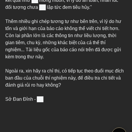
kết quả như ██ mong muốn, vì lý do an toàn, nhân lúc 
đối tượng chưa ██ lập tức đem tiêu hủy."
Thêm nhiều ghi chép tương tự như bên trên, vì lý do hư 
tổn và giới hạn của báo cáo không thể viết chi tiết hơn. 
Còn lại phần lớn là các thông tin như liều lượng, thời 
gian tiêm, chu kỳ, những khác biệt của cá thể thí 
nghiệm... Tài liệu gốc của báo cáo nói trên đã được gửi 
kèm trong thư này.
Ngoài ra, xin hãy ra chỉ thị, có tiếp tục theo đuổi mục đích 
ban đầu của chuỗi thí nghiệm này, để điều tra chi tiết và 
đánh giá rủi ro hay không?
Sở Đan Đỉnh - ██