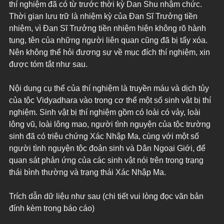
thí nghiệm đã có từ trước thời kỳ Dan Shu nhậm chức. 
Thời gian lưu trữ là nhiệm kỳ của Đan Sĩ Trưởng tiền 
nhiệm, vì Đan Sĩ Trưởng tiền nhiệm hiện không rõ hành 
tung, tên của những người liên quan cũng đã bị tẩy xóa. 
Nên không thể hỏi đương sự về mục đích thí nghiệm, xin 
được tóm tắt như sau.
Nội dung cụ thể của thí nghiệm là truyền máu và dịch tủy 
của tộc Vidyadhara vào trong cơ thể một số sinh vật bị thí 
nghiệm. Sinh vật bị thí nghiệm gồm có loài có vảy, loài 
lông vũ, loài lông mao, người tình nguyện của tộc trường 
sinh đã có triệu chứng Xác Nhập Ma, cùng với một số 
người tình nguyện tộc đoản sinh và Dân Ngoại Giới, để 
quan sát phản ứng của các sinh vật nói trên trong trạng 
thái bình thường và trạng thái Xác Nhập Ma.
Trích dẫn dữ liệu như sau (chi tiết vui lòng đọc văn bản 
đính kèm trong báo cáo)