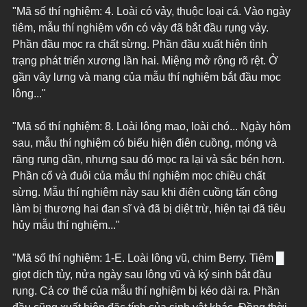
"Mã số thí nghiệm: 4. Loài có vảy, thuộc loại cá. Vào ngày 
tiêm, mẫu thí nghiệm vốn có vảy đã bắt đầu rụng vảy. 
Phần đầu mọc ra chất sừng. Phần đầu xuất hiện tình 
trạng phát triển xương lần hai. Miệng mở rộng rõ rệt. Ở 
gần vây lưng và mang của mẫu thí nghiệm bắt đầu mọc 
lông..."
"Mã số thí nghiệm: 8. Loài lông mao, loài chó... Ngày hôm 
sau, mẫu thí nghiệm có biểu hiện điên cuồng, móng và 
răng rụng dần, nhưng sau đó mọc ra lại và sắc bén hơn. 
Phần cổ và đuôi của mẫu thí nghiệm mọc chiều chất 
sừng. Mẫu thí nghiệm này sau khi điên cuồng tấn công 
làm bị thương hai đan sĩ và đã bị diệt trừ, hiện tại đã tiêu 
hủy mẫu thí nghiệm..."
"Mã số thí nghiệm: 1-E. Loài lông vũ, chim Berry. Tiêm █ 
giọt dịch tủy, nửa ngày sau lông vũ và ký sinh bắt đầu 
rụng. Cả cơ thể của mẫu thí nghiệm bị kéo dài ra. Phần 