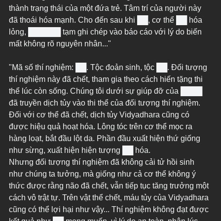
thành trạng thái của một đứa trẻ. Tâm trí của người này 
đã thoái hóa mạnh. Cho đến sau khi ██, cơ thể ██ hóa 
lỏng, ██████ tạm ghi chép vào báo cáo với lý do biến 
mất không rõ nguyên nhân..."
"Mã số thí nghiệm: ██. Tộc đoản sinh, tộc ██. Đối tượng 
thí nghiệm này đã chết, tham gia theo cách hiến tặng thi 
thể lúc còn sống. Chúng tôi dưới sự giúp đỡ của ████ 
đã truyền dịch tủy vào thi thể của đối tượng thí nghiệm. 
Đối với cơ thể đã chết, dịch tủy Vidyadhara cũng có 
được hiệu quả hoạt hóa. Lông tóc trên cơ thể mọc ra 
hàng loạt, bắt đầu lột da. Phần đầu xuất hiện thứ giống 
như sừng, xuất hiện hiện tượng ██ hóa.
Nhưng đối tượng thí nghiệm đã không cải tử hồi sinh 
như chúng ta tưởng, mà giống như cả cơ thể không ý 
thức được rằng não đã chết, vẫn tiếp tục tăng trưởng một 
cách vô trật tự. Trên vật thể chết, máu tủy của Vidyadhara 
cũng có thể lợi hại như vậy... Thí nghiệm không đạt được 