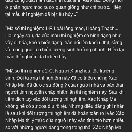
đầu cũng xuất hiện đặc tính của sinh vật khác. Đồng thời 
ở phần ngực mọc ra cơ quan giống như chi trước. Hiện 
tại mẫu thí nghiệm đã bị tiêu hủy..."
"Mã số thí nghiệm: 1-F. Loài lông mao, Hoàng Thạch... 
Hai ngày sau, da của mẫu thí nghiệm có hình dạng như 
vảy dị hóa, khớp biến dạng, trán nổi lên khối u thịt, sừng 
và móng guốc có hiện tượng sinh trưởng nhanh. Hiện tại 
mẫu thí nghiệm đã bị tiêu hủy..."
"Mã số thí nghiệm: 2-C. Người Xianzhou, tộc trường 
sinh. Đối tượng thí nghiệm này đã có triệu chứng Xác 
Nhập Ma, đã được sự đồng ý của người nhà và bản thân 
người tình nguyện chấp nhận lần thí nghiệm này. Sau khi 
tiêm dịch tủy vào đối tượng thí nghiệm, Xác Nhập Ma 
không hề có sự xoa dịu rõ rệt. Nhưng điều đáng ghi nhận 
là sau khi đối tượng thí nghiệm đã hoàn toàn rơi vào Xác 
Nhập Ma thì ý thức của người này vẫn tỉnh táo hơn nhiều 
so với những người đang trong trạng thái Xác Nhập Ma 