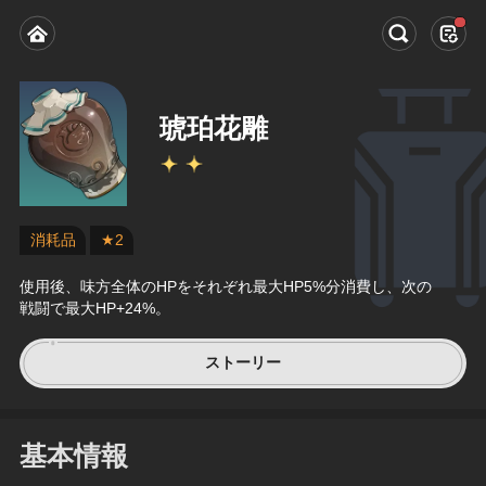
琥珀花雕
消耗品
★2
使用後、味方全体のHPをそれぞれ最大HP5%分消費し、次の
戦闘で最大HP+24%。
ストーリー
基本情報