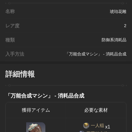
名称
琥珀花雕
レア度
2
種類
防御系消耗品
入手方法
「万能合成マシン」 - 消耗品合成
詳細情報
「万能合成マシン」 - 消耗品合成
獲得アイテム
必要な素材
一人稲
x1