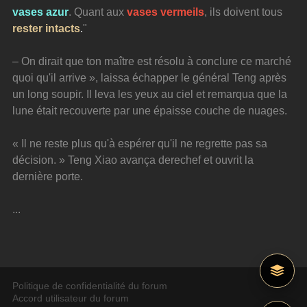
vases azur
. Quant aux 
vases vermeils
, ils doivent tous
rester intacts
.
"
– On dirait que ton maître est résolu à conclure ce marché 
quoi qu'il arrive », laissa échapper le général Teng après 
un long soupir. Il leva les yeux au ciel et remarqua que la 
lune était recouverte par une épaisse couche de nuages.
« Il ne reste plus qu'à espérer qu'il ne regrette pas sa 
décision. » Teng Xiao avança derechef et ouvrit la 
dernière porte.
...
Politique de confidentialité du forum
Accord utilisateur du forum