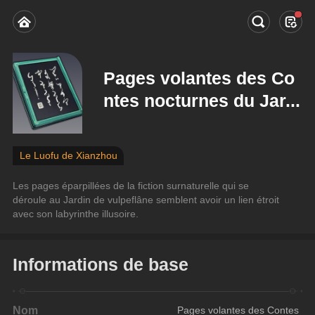
Pages volantes des Co
ntes nocturnes du Jar...
Le Luofu de Xianzhou
Les pages éparpillées de la fiction surnaturelle qui se 
déroule au Jardin de vulpeflâne semblent avoir un lien étroit 
avec son labyrinthe illusoire.
Informations de base
Nom
Pages volantes des Contes 