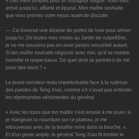
« Des mets simples pour un voyageur fatigué. Vous êtes 
arrivé jusqu'ici, affamé et épuisé. Mon maître souhaite 
que vous preniez votre repas avant de discuter.
— J'ai traversé une dizaine de portes de lune pour arriver 
jusqu'ici. De toutes mes visites au Jardin de vulpeflâne, 
je ne me souviens pas en avoir jamais rencontré autant. 
Si ton maître souhaite négocier avec moi, qu'il se montre 
honnête et respectueux. De quel droit se permet-il de me 
jouer des tours ? »
Le jeune serviteur resta imperturbable face à la rudesse 
des paroles de Teng Xiao, comme s'il n'avait pas entendu 
les réprimandes véhémentes du général
« Avec les tours que ton maître s'est amusé à me jouer, si 
je mangeais la nourriture sur ce plateau, je me 
retrouverais avec de la bouillie noire dans la bouche. ». 
Et d'un geste ample, le général Teng Xiao fit tomber le 