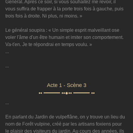
Général. Après ce soir, si vous souhaitez me revoir, il 
vous suffira de frapper à la porte trois fois à gauche, puis 
trois fois à droite. Ni plus, ni moins. »
Le général soupira : « Un simple esprit malveillant ose 
voler l'âme d'un être humain et imiter son comportement. 
Va-t'en. Je te répondrai en temps voulu. »
...
...
Acte 1 - Scène 3
•• ━━━━━ ••●•• ━━━━━ ••
...
En parlant du Jardin de vulpeflâne, on y trouve un lieu du 
nom de Forêt vulpine, créé par les artisans foxiens pour 
le plaisir des visiteurs du jardin. Au cours des années, ils 